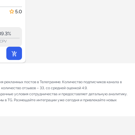
Новости и СМИ
5.0
5.0
38.4
38.3
32.4K
39.3%
39.5%
ERR:
lock_outline
lock_outline
lo
CPV
CPV
8 391
₽
.60
я рекламных постов в Телеграмме. Количество подписчиков канала в
количество отзывов – 33, со средней оценкой 4.9.
зрачные условия сотрудничества и предоставляет детальную аналитику.
мы в TG. Размещайте интеграции уже сегодня и привлекайте новых