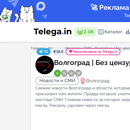
🚀 Реклама
Те
2.0K
Каталог
Главная
Каталог
Новости и СМИ
Волгоград | Без цен
TG
18.0
Эксклюзивно на Telega.in
Каталог 
Волгоград | Без ценз
distance
Новости и СМИ
Волгоград
Горящие
Свежие новости Волгограда и области, которы
присылают нам жители. Правда которую умал
местные СМИ. Главные новости за сегодня, нед
месяц. Рекламу удаляем через месяц
Аналитик
New