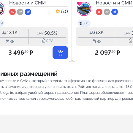
Новости и СМИ
Сегодня
Новости и СМИ
5.0
.9
38.5
13.1K
6.3K
50.5%
ERR:
ERR:
lock_outline
lock_outline
lock_outline
lock_outline
CPV
3 496
₽
2 097
₽
.50
.90
ативных размещений
и «Новости и СМИ», который предлагает эффективные форматы для размещени
 внимание аудитории и увеличивать охват. Рейтинг канала составляет 18.0, 
elega.in, выбрав удобный формат размещения. Платформа обеспечивает про
олненных заявок канал зарекомендовал себя как надежный партнер для рекла