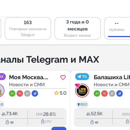
3 года и 0
163
--
месяцев
Повторных заказов на
мужчины
Telega.in
Возраст канала
налы Telegram и MAX
Моя Москва.
Балашиха Li
AX
TG
Афиша
Новости и СМИ
Новости и СМИ
5.0
.8
89.0
73.4K
52.5K
28.6%
ERR:
ERR:
lock_outline
lock_outline
lock_outline
lock_outline
CPV