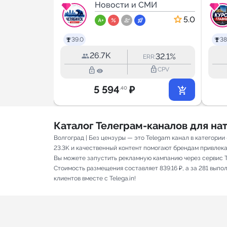
т -
МИ
Новости
Новости и СМИ
 |
5.0
5.0
39.0
38
26.7K
17.2%
32.1%
RR:
ERR:
lock_outline
lock_outline
lock_outline
CPV
CPV
5 594
₽
.40
Каталог Телеграм-каналов для н
Волгоград | Без цензуры — это Telegam канал в категори
23.3K и качественный контент помогают брендам привлекать
Вы можете запустить рекламную кампанию через сервис T
Стоимость размещения составляет 839.16 ₽, а за 281 вып
клиентов вместе с Telega.in!