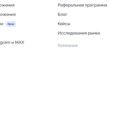
ложения
Реферальная программа
ложения
Блог
ии
Кейсы
Исследования рынка
egram и MAX
Компания
Отзывы о Telega.in
ций
Информация о безопасност
Возврат средств
Гарантии
Политика обработки персон
данных
Вакансии