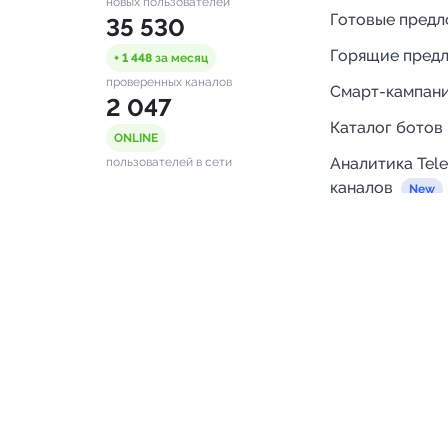
новых пользователей
Готовые пред
35 530
Горящие пред
+ 1 448
за месяц
проверенных каналов
Смарт-кампан
2 047
Каталог ботов
ONLINE
Аналитика Tel
пользователей в сети
каналов
Бот нотифика
Помощь
FAQ
Напишите нам