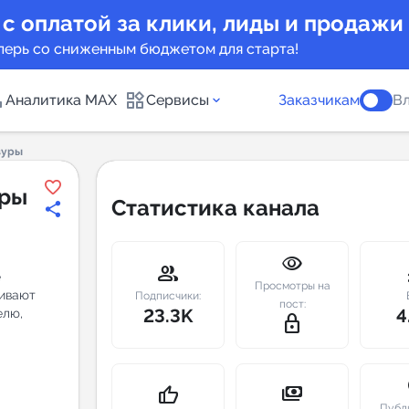
 с оплатой за клики, лиды и продажи
перь со сниженным бюджетом для старта!
Аналитика MAX
Сервисы
Заказчикам
Вл
зуры
каналов
Каталог б
уры
Статистика канала
Индекс чи
visibility
 предложения
Telegram
group
m
е
Просмотры на
чивают
New
Подписчики:
пост:
23.3K
4
елю,
lock_outline
Индивиду
а MAX каналов
сопровож
u
payments
thumb_up
Публ