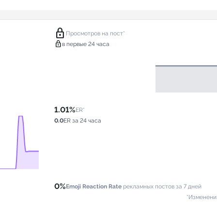
lock
Просмотров на пост*
lock
в первые 24 часа
1.01%
ER*
0.0
ER за 24 часа
0%
Emoji Reaction Rate
рекламных постов за 7 дней
*Изменени