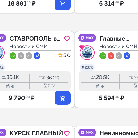
18 881
₽
5 314
₽
.10
.68
СТАВРОПОЛЬ в
Главные
AX
MAX
МАХ
Новости и СМИ
Новости.
Новости и СМИ
Экономика.
5.0
Москва.
.2
237.6
30.1K
20.5K
36.2%
ERR:
ERR:
lock_outline
lock_outline
lock_outline
lock_outline
CPV
9 790
₽
5 594
₽
.20
.40
КУРСК ГЛАВНЫЙ
Невинномыс
AX
MAX