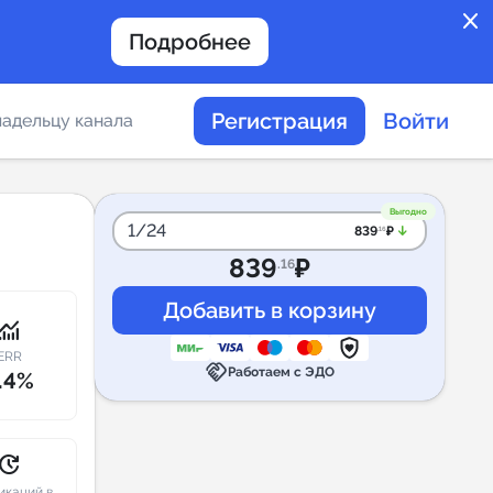
close
Подробнее
Регистрация
Войти
адельцу канала
отов
Выгодно
1/24
arrow_downward_alt
839
₽
.16
839
₽
.16
таемости каналов в
onitoring
ERR
handshake
Работаем с ЭДО
.4%
альное
дение
pdate
икаций в