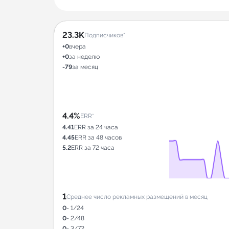
23.3K
Подписчиков*
+0
вчера
+0
за неделю
-79
за месяц
4.4%
ERR*
4.41
ERR за 24 часа
4.45
ERR за 48 часов
5.2
ERR за 72 часа
1
Среднее число рекламных размещений в месяц
0
- 1/24
0
- 2/48
0
- 3/72