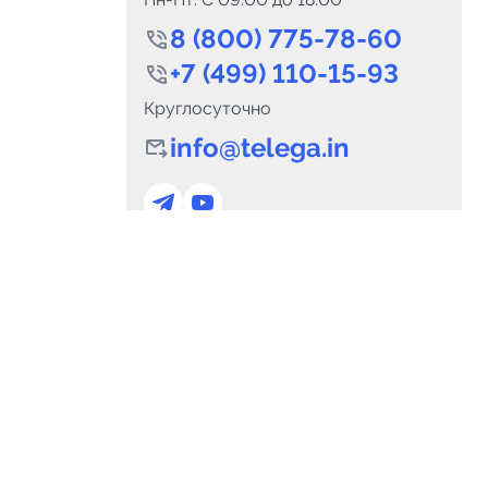
8 (800) 775-78-60
+7 (499) 110-15-93
Круглосуточно
info@telega.in
0
Каналов:
Подпи
0
₽
delete_forever
Итого:
.00
Для сотрудничества
и
marketing@telega.in
Для СМИ
альных
pr@telega.in
Техподдержка