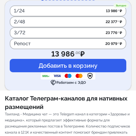
Выгодно
1/24
13 986
₽
.00
2/48
22 377
₽
.60
3/72
23 776
₽
.20
Репост
20 979
₽
.00
13 986
₽
.00
handshake
Работаем с ЭДО
Каталог Телеграм-каналов для нативных
размещений
Таиланд - Медицина чат — это Telegam канал в категории «Здоровье и
медицина», который предлагает эффективные форматы для
размещения рекламных постов в Телеграмме. Количество подписчиков
канала в 12.1K и качественный контент помогают брендам привлекать