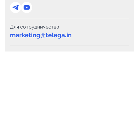
Для сотрудничества
marketing@telega.in
Для СМИ
pr@telega.in
Техподдержка
Telegram
MAX
Сервисы
Каталог каналов