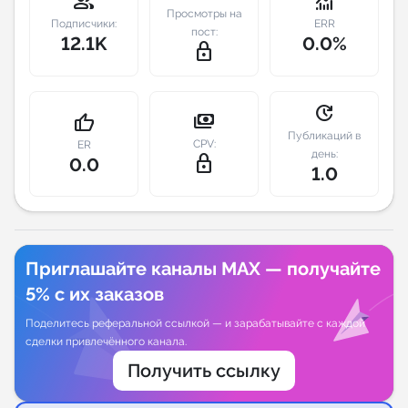
group
monitoring
Просмотры на
Подписчики:
ERR
пост:
Индивидуальное сопровождение
12.1K
0.0%
lock_outline
Аналитика Telegram
update
payments
thumb_up
Публикаций в
CPV:
ER
день:
lock_outline
0.0
1.0
Приглашайте каналы MAX — получайте
5% с их заказов
Поделитесь реферальной ссылкой — и зарабатывайте с каждой
сделки привлечённого канала.
Получить ссылку