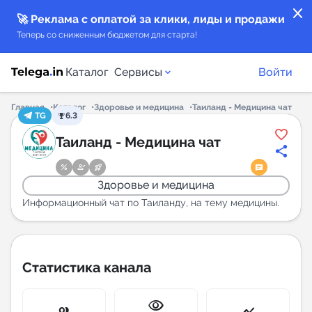
close
🚀 Реклама с оплатой за клики, лиды и продажи
Теперь со сниженным бюджетом для старта!
Каталог
Сервисы
Войти
Главная
Каталог
Здоровье и медицина
Таиланд - Медицина чат
TG
6.3
Каталог каналов
Таиланд - Медицина чат
Каталог ботов
Здоровье и медицина
Горящие предложения
Информационный чат по Таиланду, на тему медицины.
Индекс читаемости каналов в Telegram
New
Статистика канала
Аналитика MAX каналов
visibility
New