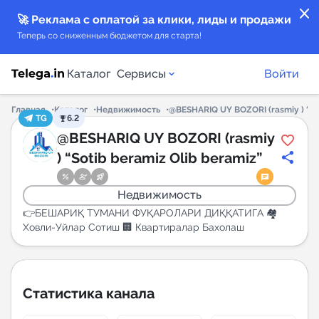
close
🚀 Реклама с оплатой за клики, лиды и продажи
Теперь со сниженным бюджетом для старта!
Каталог
Сервисы
Войти
Главная
Каталог
Недвижимость
@BESHARIQ UY BOZORI (rasmiy ) “So
TG
6.2
Каталог каналов
@BESHARIQ UY BOZORI (rasmiy
) “Sotib beramiz Olib beramiz”
Каталог ботов
Недвижимость
Горящие предложения
👉БЕШАРИҚ ТУМАНИ ФУҚАРОЛАРИ ДИҚҚАТИГА 🏘
Ховли-Уйлар Сотиш 🏢 Квартиралар Бахолаш
Индекс читаемости каналов в Telegram
New
Статистика канала
Аналитика MAX каналов
New