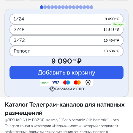
1/24
9 090
₽
.90
Выгодно
2/48
14 545
₽
.44
3/72
15 454
₽
.53
Репост
13 636
₽
.35
9 090
₽
.90
handshake
Работаем с ЭДО
Каталог Телеграм-каналов для нативных
размещений
@BESHARIQ UY BOZORI (rasmiy ) “Sotib beramiz Olib beramiz” — это
Telegam канал в категории «Недвижимость», который предлагает
эффективные форматы для размещения рекламных постов в