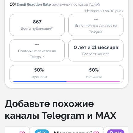
0%
Emoji Reaction Rate
рекламных постов за 7 дней
*Изменения за 30 дней
--
867
Выполненных заказов на
Всего публикаций*
Telega.in
--
0 лет и 11 месяцев
Повторных заказов на
Возраст канала
Telega.in
50%
50%
мужчины
женщины
Добавьте похожие
каналы Telegram и MAX