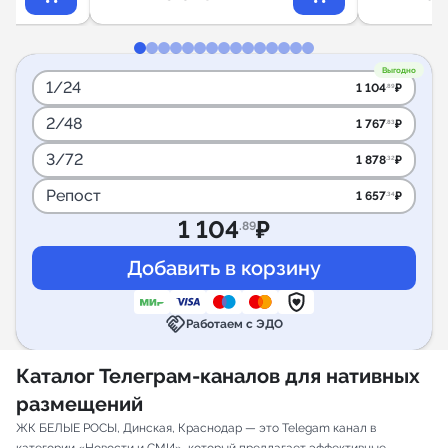
Выгодно
1/24
1 104
₽
.89
2/48
1 767
₽
.83
3/72
1 878
₽
.32
Репост
1 657
₽
.34
1 104
₽
.89
handshake
Работаем с ЭДО
Каталог Телеграм-каналов для нативных
размещений
ЖК БЕЛЫЕ РОСЫ, Динская, Краснодар — это Telegam канал в