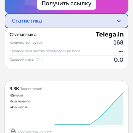
Получить ссылку
Статистика
Статистика
168
Количество постов
--
Среднее количество просмотров на пост
0.0
Средний охват (24ч)
3.3K
Подписчиков*
+2
вчера
+5
за неделю
+4
за месяц
lock
Просмотров на пост*