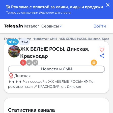
close
🚀 Реклама с оплатой за клики, лиды и продажи
Теперь со сниженным бюджетом для старта!
Каталог
Сервисы
Войти
Главная
Каталог
Новости и СМИ
ЖК БЕЛЫЕ РОСЫ, Динская, Красн
TG
7.2
Каталог каналов
ЖК БЕЛЫЕ РОСЫ, Динская,
Краснодар
Каталог ботов
Новости и СМИ
Горящие предложения
distance
Динская
👨‍👩‍👧‍👦 Чат соседей в ЖК «БЕЛЫЕ РОСЫ» 💳 По
Индекс читаемости каналов в Telegram
рекламе пиши 📍 КРАСНОДАР, ст. Динская
New
Аналитика MAX каналов
Статистика канала
New