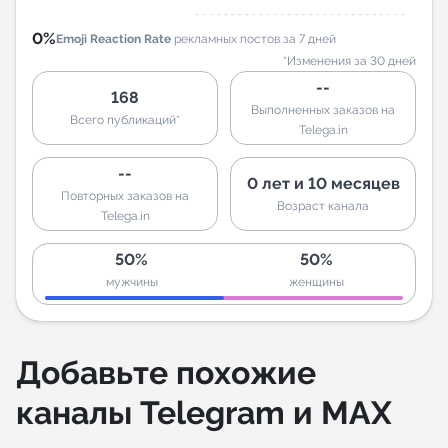
0%
Emoji Reaction Rate
рекламных постов за 7 дней
*Изменения за 30 дней
--
168
Выполненных заказов на
Всего публикаций*
Telega.in
--
0 лет и 10 месяцев
Повторных заказов на
Возраст канала
Telega.in
50%
50%
мужчины
женщины
Добавьте похожие
каналы Telegram и MAX