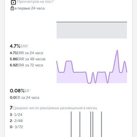
lock
Просмотров на пост*
lock
в первые 24 часа
4.7%
ERR*
4.71
ERR за 24 часа
5.86
ERR за 48 часов
6.92
ERR за 72 часа
0.08%
ER*
0.0
ER за 24 часа
7
Среднее число рекламных размещений в месяц
3
- 1/24
2
- 2/48
0
- 3/72