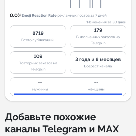
0.0%
Emoji Reaction Rate
рекламных постов за 7 дней
*Изменения за 30 дней
179
8719
Выполненных заказов на
Всего публикаций*
Telega.in
109
3 года и 8 месяцев
Повторных заказов на
Возраст канала
Telega.in
--
--
мужчины
женщины
Добавьте похожие
каналы Telegram и MAX