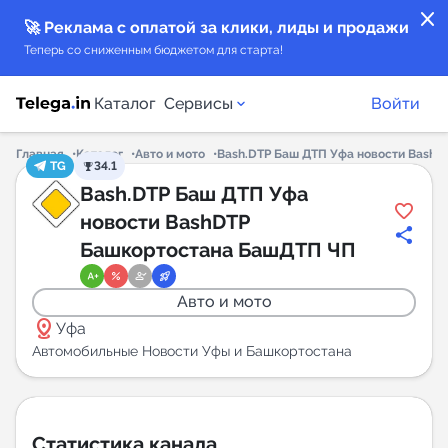
close
🚀 Реклама с оплатой за клики, лиды и продажи
Теперь со сниженным бюджетом для старта!
Каталог
Сервисы
Войти
Главная
Каталог
Авто и мото
Bash.DTP Баш ДТП Уфа новости Bash
TG
34.1
Каталог каналов
Bash.DTP Баш ДТП Уфа
новости BashDTP
Каталог ботов
Башкортостана БашДТП ЧП
Горящие предложения
Авто и мото
distance
Уфа
Индекс читаемости каналов в Telegram
Автомобильные Новости Уфы и Башкортостана
New
Аналитика MAX каналов
New
Статистика канала