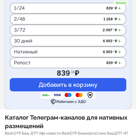
Выгодно
1/24
arrow_downward_alt
839
₽
.16
2/48
arrow_downward_alt
1 258
₽
.74
3/72
arrow_downward_alt
2 097
₽
.90
30 дней
arrow_downward_alt
6 993
₽
.00
Нативный
arrow_downward_alt
6 993
₽
.00
Репост
arrow_downward_alt
839
₽
.16
839
₽
.16
handshake
Работаем с ЭДО
Каталог Телеграм-каналов для нативных
размещений
Bash.DTP Баш ДТП Уфа новости BashDTP Башкортостана БашДТП ЧП