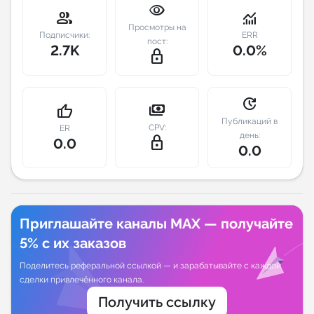
visibility
group
monitoring
Индивидуальное сопровождение
Просмотры на
Подписчики:
ERR
пост:
2.7K
0.0%
lock_outline
Аналитика Telegram
update
payments
thumb_up
Публикаций в
CPV:
ER
день:
lock_outline
0.0
0.0
Приглашайте каналы MAX — получайте
5% с их заказов
Поделитесь реферальной ссылкой — и зарабатывайте с каждой
сделки привлечённого канала.
Получить ссылку