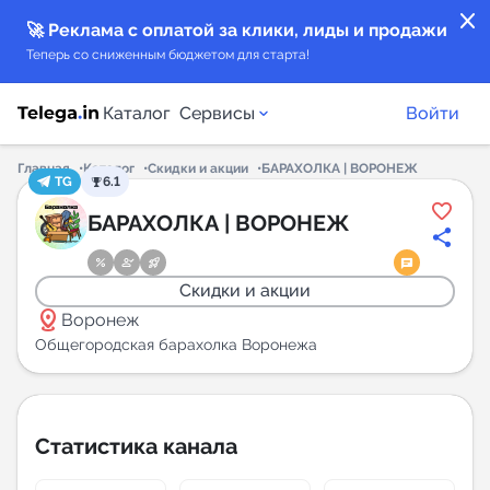
close
🚀 Реклама с оплатой за клики, лиды и продажи
Теперь со сниженным бюджетом для старта!
Каталог
Сервисы
Войти
Главная
Каталог
Скидки и акции
БАРАХОЛКА | ВОРОНЕЖ
TG
6.1
Каталог каналов
БАРАХОЛКА | ВОРОНЕЖ
Каталог ботов
Скидки и акции
distance
Горящие предложения
Воронеж
Общегородская барахолка Воронежа
Индекс читаемости каналов в Telegram
New
Статистика канала
Аналитика MAX каналов
New