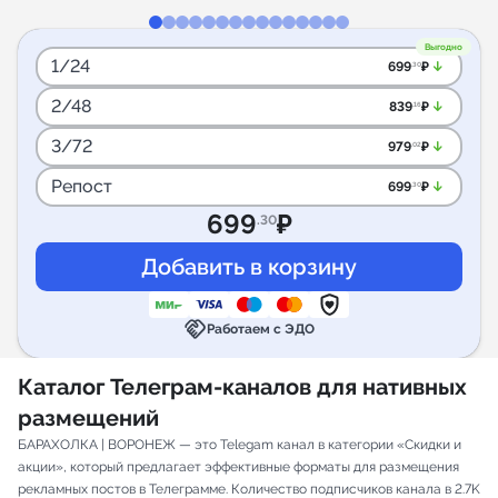
Выгодно
1/24
arrow_downward_alt
699
₽
.30
2/48
arrow_downward_alt
839
₽
.16
3/72
arrow_downward_alt
979
₽
.02
Репост
arrow_downward_alt
699
₽
.30
699
₽
.30
handshake
Работаем с ЭДО
Каталог Телеграм-каналов для нативных
размещений
БАРАХОЛКА | ВОРОНЕЖ — это Telegam канал в категории «Скидки и
акции», который предлагает эффективные форматы для размещения
рекламных постов в Телеграмме. Количество подписчиков канала в 2.7K