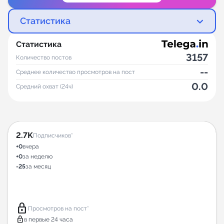
Статистика
Статистика
3157
Количество постов
--
Среднее количество просмотров на пост
0.0
Средний охват (24ч)
2.7K
Подписчиков*
+0
вчера
+0
за неделю
-25
за месяц
lock
Просмотров на пост*
lock
в первые 24 часа