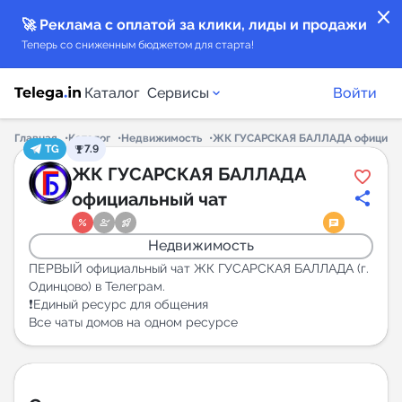
close
🚀 Реклама с оплатой за клики, лиды и продажи
Теперь со сниженным бюджетом для старта!
Каталог
Сервисы
Войти
Главная
Каталог
Недвижимость
ЖК ГУСАРСКАЯ БАЛЛАДА официаль
TG
7.9
Каталог каналов
ЖК ГУСАРСКАЯ БАЛЛАДА
официальный чат
Каталог ботов
Недвижимость
Горящие предложения
ПЕРВЫЙ официальный чат ЖК ГУСАРСКАЯ БАЛЛАДА (г.
Одинцово) в Телеграм.
❗️Единый ресурс для общения
Индекс читаемости каналов в Telegram
Все чаты домов на одном ресурсе
New
Аналитика MAX каналов
New