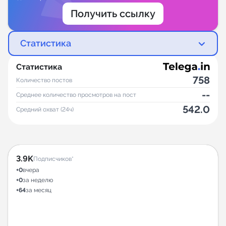
Получить ссылку
Статистика
Статистика
758
Количество постов
--
Среднее количество просмотров на пост
542.0
Средний охват (24ч)
3.9K
Подписчиков*
+0
вчера
+0
за неделю
+64
за месяц