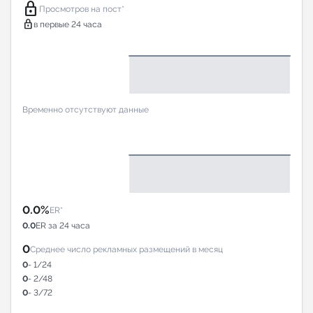
lock
Просмотров на пост*
lock
в первые 24 часа
Временно отсутствуют данные
0.0%
ER*
0.0
ER за 24 часа
0
Среднее число рекламных размещений в месяц
0
- 1/24
0
- 2/48
0
- 3/72