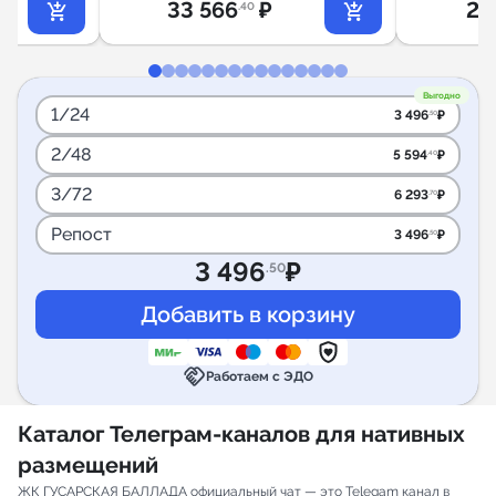
33 566
₽
25
.40
Выгодно
1/24
3 496
₽
.50
2/48
5 594
₽
.40
3/72
6 293
₽
.70
Репост
3 496
₽
.50
3 496
₽
.50
handshake
Работаем с ЭДО
Каталог Телеграм-каналов для нативных
размещений
ЖК ГУСАРСКАЯ БАЛЛАДА официальный чат — это Telegam канал в