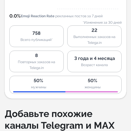
0.0%
Emoji Reaction Rate
рекламных постов за 7 дней
*Изменения за 30 дней
22
758
Выполненных заказов на
Всего публикаций*
Telega.in
8
3 года и 4 месяца
Повторных заказов на
Возраст канала
Telega.in
50%
50%
мужчины
женщины
Добавьте похожие
каналы Telegram и MAX