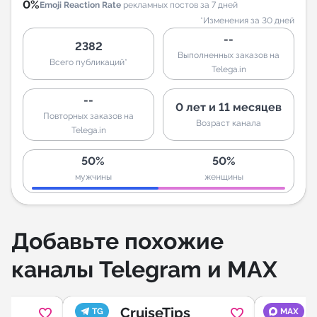
0%
Emoji Reaction Rate
рекламных постов за 7 дней
*Изменения за 30 дней
--
2382
Выполненных заказов на
Всего публикаций*
Telega.in
--
0 лет и 11 месяцев
Повторных заказов на
Возраст канала
Telega.in
50%
50%
мужчины
женщины
Добавьте похожие
каналы Telegram и MAX
CruiseTips
TG
MAX