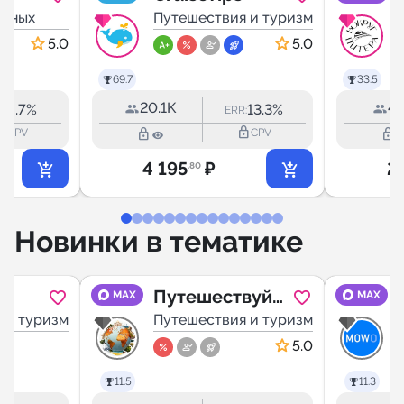
ic
отных
Путешествия и туризм
5.0
5.0
69.7
33.5
20.1K
4.
6.7%
13.3%
R:
ERR:
utline
lock_outline
lock_outline
lock_outline
CPV
CPV
4 195
₽
2
.80
Новинки в тематике
ША
Путешествуй
MAX
MAX
 и туризм
🐳 Вокруг
Путешествия и туризм
света
5.0
11.5
11.3