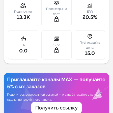
visibility
group
monitoring
Просмотры на
Индивидуальное сопровождение
Подписчики:
ERR
пост:
13.3K
20.5%
lock_outline
Аналитика Telegram
update
payments
thumb_up
Публикаций в
CPV:
ER
день:
lock_outline
0.0
15.0
Приглашайте каналы MAX — получайте
5% с их заказов
Поделитесь реферальной ссылкой — и зарабатывайте с каждой
сделки привлечённого канала.
Получить ссылку