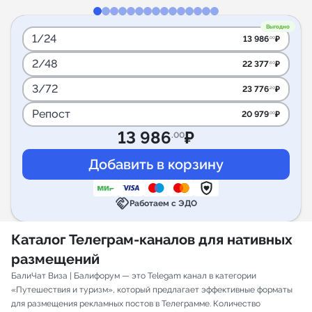
Выгодно
1/24
13 986
₽
.00
2/48
22 377
₽
.60
3/72
23 776
₽
.20
Репост
20 979
₽
.00
13 986
₽
.00
handshake
Работаем с ЭДО
Каталог Телеграм-каналов для нативных
размещений
БалиЧат Виза | Балифорум — это Telegam канал в категории
«Путешествия и туризм», который предлагает эффективные форматы
для размещения рекламных постов в Телеграмме. Количество