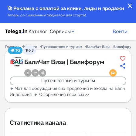
close
🚀 Реклама с оплатой за клики, лиды и продажи
Теперь со сниженным бюджетом для старта!
Каталог
Сервисы
Войти
Главная
Каталог
Путешествия и туризм
БалиЧат Виза | Балифорум
TG
6.3
Каталог каналов
БалиЧат Виза | Балифорум
Каталог ботов
Путешествия и туризм
Горящие предложения
🔸 Чат для обсуждения виз, продлений и въезда на Бали,
Индонезия. 🔸 Оформление всех виз >>
Индекс читаемости каналов в Telegram
New
Статистика канала
Аналитика MAX каналов
New