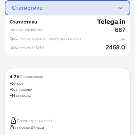
Статистика
Статистика
687
Количество постов
--
Среднее количество просмотров на пост
2458.0
Средний охват (24ч)
4.2K
Подписчиков*
+0
вчера
+0
за неделю
+44
за месяц
lock
Просмотров на пост*
lock
в первые 24 часа