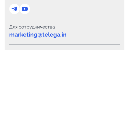
Для сотрудничества
marketing@telega.in
Для СМИ
pr@telega.in
Техподдержка
Telegram
MAX
Сервисы
Каталог каналов