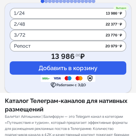
Выгодно
1/24
13 986
₽
.00
2/48
22 377
₽
.60
3/72
23 776
₽
.20
Репост
20 979
₽
.00
13 986
₽
.00
handshake
Работаем с ЭДО
Каталог Телеграм-каналов для нативных
размещений
БалиЧат Айтишники | Балифорум — это Telegam канал в категории
«Путешествия и туризм», который предлагает эффективные форматы
для размещения рекламных постов в Телеграмме. Количество
подписчиков канала в 4.2K и качественный контент помогают брендам