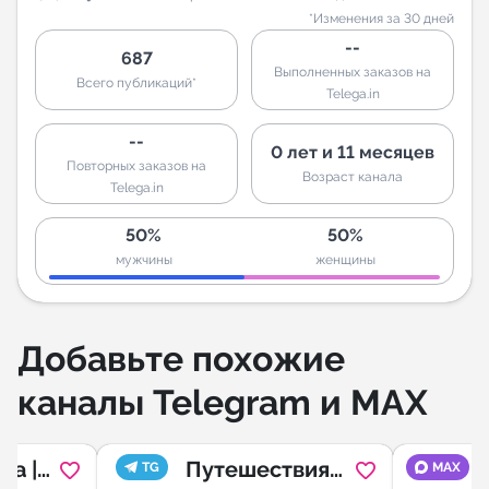
*Изменения за 30 дней
--
687
Выполненных заказов на
Всего публикаций*
Telega.in
--
0 лет и 11 месяцев
Повторных заказов на
Возраст канала
Telega.in
50%
50%
мужчины
женщины
Добавьте похожие
каналы Telegram и MAX
ia |
Путешествия
TG
MAX