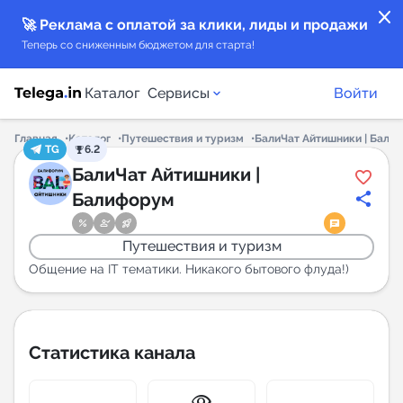
close
🚀 Реклама с оплатой за клики, лиды и продажи
Теперь со сниженным бюджетом для старта!
Каталог
Сервисы
Войти
Главная
Каталог
Путешествия и туризм
БалиЧат Айтишники | Бали
TG
6.2
Каталог каналов
БалиЧат Айтишники |
Балифорум
Каталог ботов
Путешествия и туризм
Горящие предложения
Общение на IT тематики. Никакого бытового флуда!)
Индекс читаемости каналов в Telegram
New
Статистика канала
Аналитика MAX каналов
New
visibility