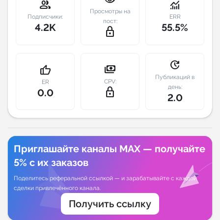
group
monitoring
Просмотры на
Подписчики:
ERR
Индивидуальное сопровождение
пост:
4.2K
55.5%
lock_outline
Аналитика Telegram
update
payments
thumb_up
Публикаций в
CPV:
ER
день:
lock_outline
0.0
2.0
Приглашайте каналы MAX — получайте
5% с их заказов
Поделитесь реферальной ссылкой — и зарабатывайте с каждой
сделки привлечённого канала.
Получить ссылку