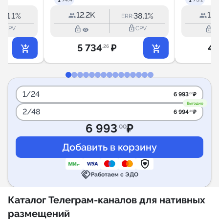
12.2K
15.
11.1%
38.1%
R:
ERR:
outline
lock_outline
lock_outline
lock_outline
CPV
CPV
5 734
₽
4 
.26
1/24
6 993
₽
.00
Выгодно
2/48
6 994
₽
.40
6 993
₽
.00
handshake
Работаем с ЭДО
Каталог Телеграм-каналов для нативных
размещений