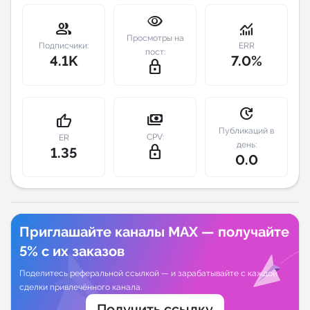
visibility
group
monitoring
Индивидуальное сопровождение
Просмотры на
Подписчики:
ERR
пост:
4.1K
7.0%
Аналитика Telegram
lock_outline
update
payments
thumb_up
Публикаций в
CPV:
ER
день:
lock_outline
1.35
0.0
Приглашайте каналы MAX — получайте
5% с их заказов
Поделитесь реферальной ссылкой — и зарабатывайте с каждой
сделки привлечённого канала.
Получить ссылку