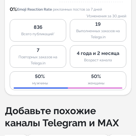
0%
Emoji Reaction Rate
рекламных постов за 7 дней
*Изменения за 30 дней
19
836
Выполненных заказов на
Всего публикаций*
Telega.in
7
4 года и 2 месяца
Повторных заказов на
Возраст канала
Telega.in
50%
50%
мужчины
женщины
Добавьте похожие
каналы Telegram и MAX