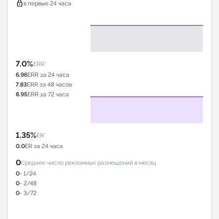
lock
в первые 24 часа
7.0%
ERR*
6.96
ERR за 24 часа
7.83
ERR за 48 часов
8.95
ERR за 72 часа
1.35%
ER*
0.0
ER за 24 часа
0
Среднее число рекламных размещений в месяц
0
- 1/24
0
- 2/48
0
- 3/72