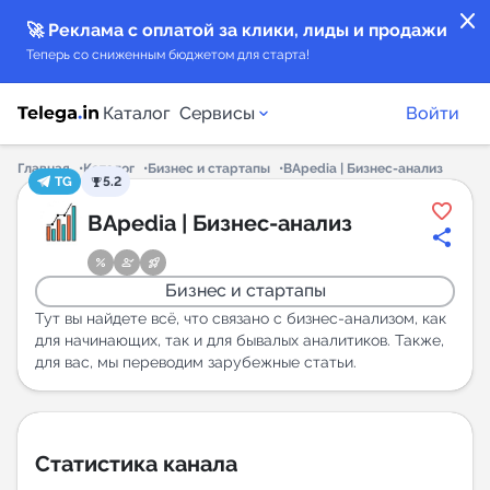
close
🚀 Реклама с оплатой за клики, лиды и продажи
Теперь со сниженным бюджетом для старта!
Каталог
Сервисы
Войти
Главная
Каталог
Бизнес и стартапы
BApedia | Бизнес-анализ
TG
5.2
Каталог каналов
BApedia | Бизнес-анализ
Каталог ботов
Бизнес и стартапы
Горящие предложения
Тут вы найдете всё, что связано с бизнес-анализом, как
для начинающих, так и для бывалых аналитиков. Также,
для вас, мы переводим зарубежные статьи.
Индекс читаемости каналов в Telegram
New
Аналитика MAX каналов
Статистика канала
New