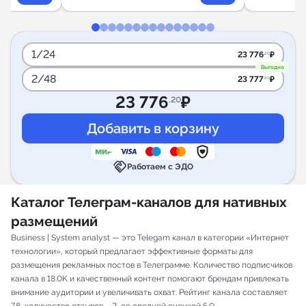
1/24
23 776
₽
.20
Выгодно
2/48
23 777
₽
.60
23 776
₽
.20
handshake
Работаем с ЭДО
Каталог Телеграм-каналов для нативных
размещений
Business | System analyst — это Telegam канал в категории «Интернет
технологии», который предлагает эффективные форматы для
размещения рекламных постов в Телеграмме. Количество подписчиков
канала в 18.0K и качественный контент помогают брендам привлекать
внимание аудитории и увеличивать охват. Рейтинг канала составляет