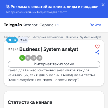
close
🚀 Реклама с оплатой за клики, лиды и продажи
Теперь со сниженным бюджетом для старта!
Каталог
Сервисы
Войти
Главная
Каталог
Интернет технологии
Business | System analyst
TG
7.8
Каталог каналов
Business | System analyst
Каталог ботов
Интернет технологии
Горящие предложения
Канал для бизнес/системных аналитиков, как для
начинающих, так и для бывалых. Выкладываем статьи
(также зарубежные), видео, новости, юмор))
Индекс читаемости каналов в Telegram
New
Аналитика MAX каналов
Статистика канала
New