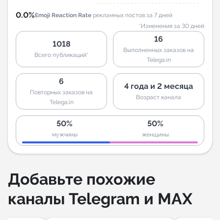
0.0%
Emoji Reaction Rate
рекламных постов за 7 дней
*Изменения за 30 дней
16
1018
Выполненных заказов на
Всего публикаций*
Telega.in
6
4 года и 2 месяца
Повторных заказов на
Возраст канала
Telega.in
50%
50%
мужчины
женщины
Добавьте похожие
каналы Telegram и MAX