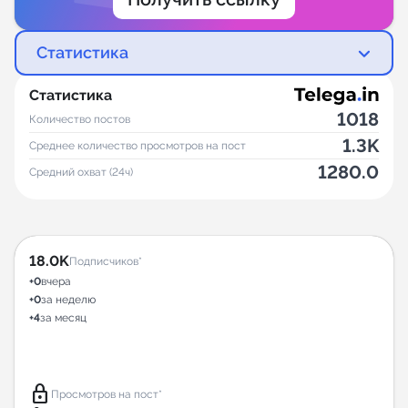
Статистика
Статистика
1018
Количество постов
1.3K
Среднее количество просмотров на пост
1280.0
Средний охват (24ч)
18.0K
Подписчиков*
+0
вчера
+0
за неделю
+4
за месяц
lock
Просмотров на пост*