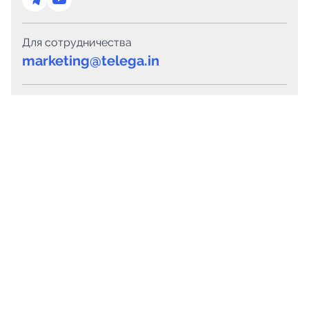
Для сотрудничества
marketing@telega.in
Для СМИ
pr@telega.in
Техподдержка
Telegram
MAX
Сервисы
Каталог каналов
Готовые предложения