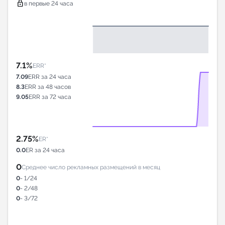
lock
в первые 24 часа
7.1%
ERR*
7.09
ERR за 24 часа
8.3
ERR за 48 часов
9.05
ERR за 72 часа
2.75%
ER*
0.0
ER за 24 часа
0
Среднее число рекламных размещений в месяц
0
- 1/24
0
- 2/48
0
- 3/72