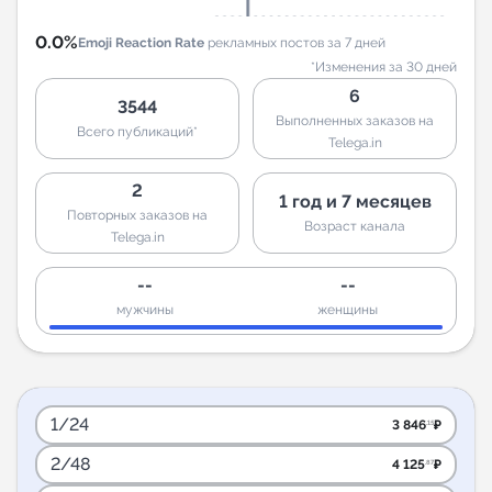
0.0%
Emoji Reaction Rate
рекламных постов за 7 дней
*Изменения за 30 дней
6
3544
Выполненных заказов на
Всего публикаций*
Telega.in
2
1 год и 7 месяцев
Повторных заказов на
Возраст канала
Telega.in
--
--
мужчины
женщины
1/24
3 846
₽
.15
2/48
4 125
₽
.87