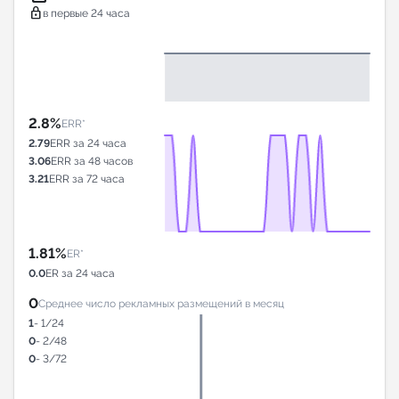
lock
в первые 24 часа
2.8%
ERR*
2.79
ERR за 24 часа
3.06
ERR за 48 часов
3.21
ERR за 72 часа
1.81%
ER*
0.0
ER за 24 часа
0
Среднее число рекламных размещений в месяц
1
- 1/24
0
- 2/48
0
- 3/72