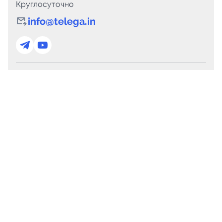
Круглосуточно
info@telega.in
Для сотрудничества
marketing@telega.in
Для СМИ
pr@telega.in
Техподдержка
Telegram
MAX
Сервисы