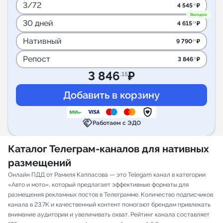
3/72
4 545
₽
.45
Выгодно
30 дней
4 615
₽
.38
Нативный
9 790
₽
.20
Репост
3 846
₽
.15
3 846
₽
.15
handshake
Работаем с ЭДО
Каталог Телеграм-каналов для нативных
размещений
Онлайн ПДД от Рамиля Каппасова — это Telegam канал в категории
«Авто и мото», который предлагает эффективные форматы для
размещения рекламных постов в Телеграмме. Количество подписчиков
канала в 23.7K и качественный контент помогают брендам привлекать
внимание аудитории и увеличивать охват. Рейтинг канала составляет