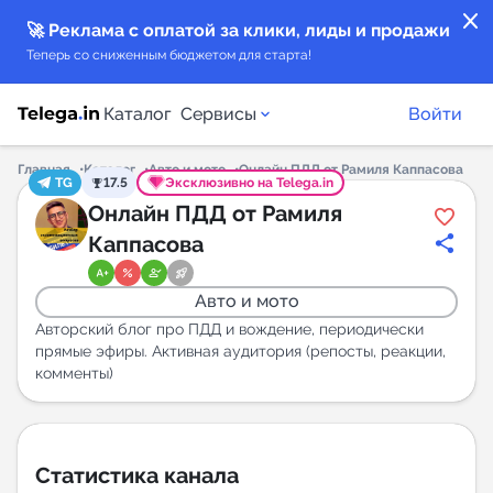
close
🚀 Реклама с оплатой за клики, лиды и продажи
Теперь со сниженным бюджетом для старта!
Каталог
Сервисы
Войти
Главная
Каталог
Авто и мото
Онлайн ПДД от Рамиля Каппасова
TG
17.5
Эксклюзивно на Telega.in
Каталог каналов
Онлайн ПДД от Рамиля
Каппасова
Каталог ботов
Авто и мото
Горящие предложения
Авторский блог про ПДД и вождение, периодически
прямые эфиры. Активная аудитория (репосты, реакции,
комменты)
Индекс читаемости каналов в Telegram
New
Аналитика MAX каналов
Статистика канала
New