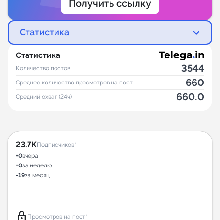
Получить ссылку
Статистика
Статистика
3544
Количество постов
660
Среднее количество просмотров на пост
660.0
Средний охват (24ч)
23.7K
Подписчиков*
+0
вчера
+0
за неделю
-19
за месяц
lock
Просмотров на пост*