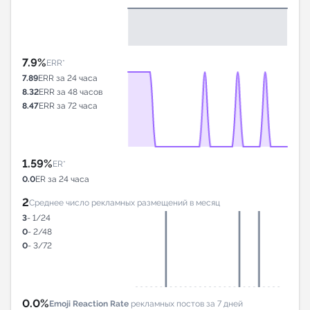
7.9%
ERR*
7.89
ERR за 24 часа
8.32
ERR за 48 часов
8.47
ERR за 72 часа
1.59%
ER*
0.0
ER за 24 часа
2
Среднее число рекламных размещений в месяц
3
- 1/24
0
- 2/48
0
- 3/72
0.0%
Emoji Reaction Rate
рекламных постов за 7 дней