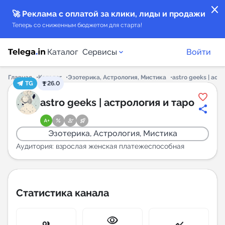
close
🚀 Реклама с оплатой за клики, лиды и продажи
Теперь со сниженным бюджетом для старта!
Каталог
Сервисы
Войти
Главная
Каталог
Эзотерика, Астрология, Мистика
astro geeks | аст
TG
26.0
Каталог каналов
astro geeks | астрология и таро
Каталог ботов
Эзотерика, Астрология, Мистика
Горящие предложения
Аудитория: взрослая женская платежеспособная
Индекс читаемости каналов в Telegram
New
Статистика канала
Аналитика MAX каналов
visibility
New