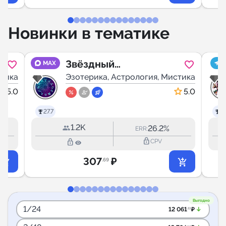
Новинки в тематике
Звёздный
MAX
стика
навигатор |
Эзотерика, Астрология, Мистика
Гороскоп
5.0
5.0
27.7
27
1.2K
26.2%
ERR:
lock_outline
lock_outline
CPV
307
₽
.69
Выгодно
1/24
arrow_downward_alt
12 061
₽
.53