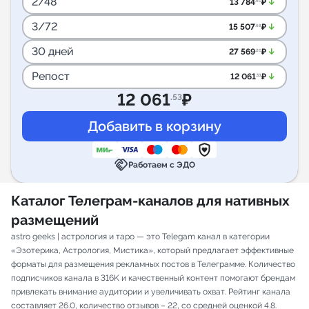
2/48
arrow_downward_alt
13 784
₽
.60
3/72
arrow_downward_alt
15 507
₽
.68
30 дней
arrow_downward_alt
27 569
₽
.20
Репост
arrow_downward_alt
12 061
₽
.53
12 061
₽
.53
handshake
Работаем с ЭДО
Каталог Телеграм-каналов для нативных
размещений
astro geeks | астрология и таро — это Telegam канал в категории
«Эзотерика, Астрология, Мистика», который предлагает эффективные
форматы для размещения рекламных постов в Телеграмме. Количество
подписчиков канала в 316K и качественный контент помогают брендам
привлекать внимание аудитории и увеличивать охват. Рейтинг канала
составляет 26.0, количество отзывов – 22, со средней оценкой 4.8.