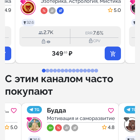
стика
Эзотерика, Астрология, Мистика
4.9
5.0
32.6
52
2.7K
7.6%
ERR:
lock_outline
lock_outline
CPV
349
₽
.65
С этим каналом часто
покупают
о |
Будда
TG
TG
де
Мотивация и саморазвитие
5.0
4.8
36.5
19.6