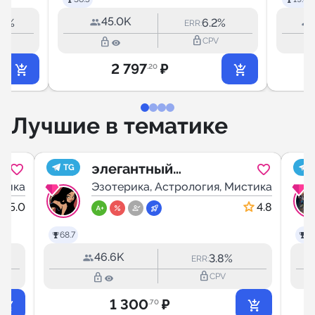
45.0K
.5%
6.2%
ERR:
lock_outline
lock_outline
lock_
PV
CPV
2 797
₽
.20
Лучшие в тематике
элегантный
TG
стика
гороскоп
Эзотерика, Астрология, Мистика
5.0
4.8
68.7
66
46.6K
3.8%
ERR:
lock_outline
lock_outline
CPV
1 300
₽
.70