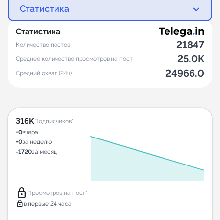
Статистика
Статистика
21847
Количество постов
25.0K
Среднее количество просмотров на пост
24966.0
Средний охват (24ч)
316K
Подписчиков*
+0
вчера
+0
за неделю
-1720
за месяц
lock
Просмотров на пост*
lock
в первые 24 часа