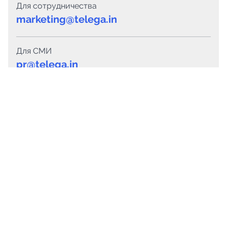
Для сотрудничества
marketing@telega.in
Для СМИ
pr@telega.in
Техподдержка
Telegram
MAX
Сервисы
Каталог каналов
Готовые предложения
Горящие предложения
Смарт-кампании