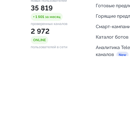
новых пользователей
Готовые пред
35 819
Горящие пред
+ 1 501
за месяц
проверенных каналов
Смарт-кампан
2 972
Каталог ботов
ONLINE
Аналитика Tel
пользователей в сети
каналов
Бот нотифика
Помощь
FAQ
Напишите нам