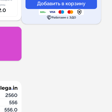
ень:
2.0
handshake
Работаем с ЭДО
2560
556
556.0