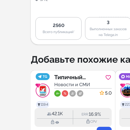
3
2560
Выполненных заказов
Всего публикаций*
на Telega.in
Добавьте похожие ка
ербург
Типичный
TG
M
овости
МИ
Долгопрудный
Новости и СМИ
5.0
5.0
119.4
223
42.1K
11.7%
16.9%
RR:
ERR:
lock_outline
lock_outline
lock_outline
CPV
CPV