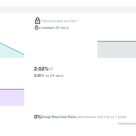
lock
Просмотров на пост*
lock
в первые 24 часа
2.02%
ER*
0.0
ER за 24 часа
0%
Emoji Reaction Rate
рекламных постов за 7 дней
*Изменени