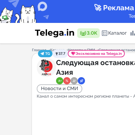
🚀 Реклама
Те
3.0K
Каталог
Главная
Каталог
Новости и СМИ
Следующая останов
TG
37.7
Эксклюзивно на Telega.in
Каталог 
Следующая остановк
Азия
Горящие
Новости и СМИ
Канал о самом интересном регионе планеты - А
Аналитик
New