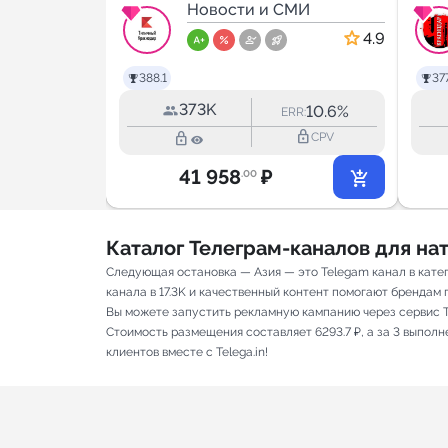
МИ
Краснодар
Новости и СМИ
.
4.7
4.9
388.1
377
373K
33.8%
10.6%
RR:
ERR:
lock_outline
lock_outline
lock_outline
CPV
CPV
41 958
₽
.00
Каталог Телеграм-каналов для н
Следующая остановка — Азия — это Telegam канал в кате
канала в 17.3K и качественный контент помогают брендам п
Вы можете запустить рекламную кампанию через сервис T
Стоимость размещения составляет 6293.7 ₽, а за 3 выпол
клиентов вместе с Telega.in!