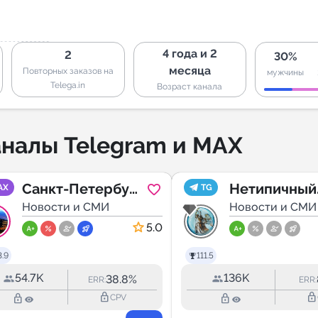
4 года и 2
2
30%
месяца
Повторных заказов на
мужчины
Telega.in
Возраст канала
налы Telegram и MAX
Санкт-Петербург
Нетипичный
AX
TG
| Питер Новости
Новости и СМИ
Ставрополь
Новости и СМИ
5.0
.9
111.5
54.7K
136K
38.8%
ERR:
ERR:
lock_outline
lock_outline
lock_outline
lock_outline
CPV