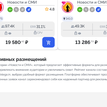
края
Новости и СМИ
Новости и СМИ
4.8
.5
341.0
97.4K
49.3K
31.1%
ERR:
ERR:
lock_outline
lock_outline
lock_outline
lock_outline
CPV
19 580
₽
13 286
₽
.40
.70
ативных размещений
гории «Новости и СМИ», который предлагает эффективные форматы для разм
ривлекать внимание аудитории и увеличивать охват. Рейтинг канала составляе
elega.in, выбрав удобный формат размещения. Платформа обеспечивает про
ненных заявок канал зарекомендовал себя как надежный партнер для рекламы