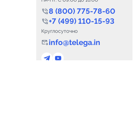
8 (800) 775-78-60
+7 (499) 110-15-93
Круглосуточно
info@telega.in
0
Каналов:
Подпи
0
₽
delete_forever
Итого:
.00
Для сотрудничества
и
marketing@telega.in
Для СМИ
альных
pr@telega.in
Техподдержка