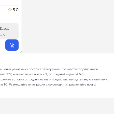
Краснодарского
Новости и СМИ
края и Юга
5.0
5.0
России INFO
326.2
320.8
128K
31.5%
36.8%
ERR:
lock_outline
lock_outline
lo
CPV
CPV
27 972
₽
.00
ещения рекламных постов в Телеграмме. Количество подписчиков
т 37.7, количество отзывов – 3, со средней оценкой 5.0.
зрачные условия сотрудничества и предоставляет детальную аналитику.
 в TG. Размещайте интеграции уже сегодня и привлекайте новых