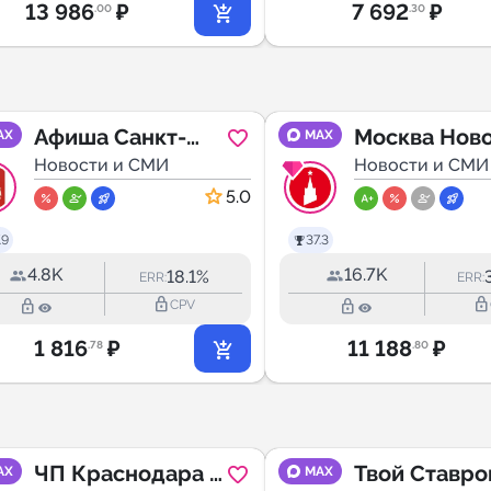
13 986
₽
7 692
₽
.00
.30
Афиша Санкт-
Москва Нов
AX
MAX
Петербург
Новости и СМИ
Новости и СМИ
5.0
.9
37.3
4.8K
16.7K
18.1%
ERR:
ERR:
lock_outline
lock_outline
lock_outline
lock_outline
CPV
1 816
₽
11 188
₽
.78
.80
ЧП Краснодара и
Твой Ставро
AX
MAX