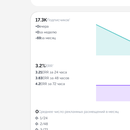
17.3K
Подписчиков*
+0
вчера
+0
за неделю
-69
за месяц
3.2%
ERR*
3.21
ERR за 24 часа
3.83
ERR за 48 часов
4.2
ERR за 72 часа
0
Среднее число рекламных размещений в месяц
0
- 1/24
0
- 2/48
0
- 3/72