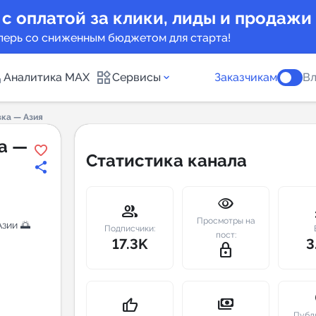
 с оплатой за клики, лиды и продажи
перь со сниженным бюджетом для старта!
Аналитика MAX
Сервисы
Заказчикам
Вл
ка — Азия
каналов
Каталог б
а —
Статистика канала
Индекс чи
visibility
 предложения
Telegram
group
m
Просмотры на
зии 🌅
New
Подписчики:
пост:
17.3K
3
lock_outline
Индивиду
а MAX каналов
сопровож
u
payments
thumb_up
Публ