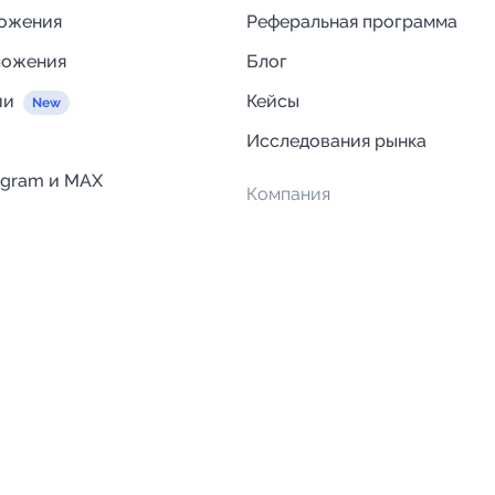
ложения
Реферальная программа
ложения
Блог
ии
Кейсы
Исследования рынка
egram и MAX
Компания
Отзывы о Telega.in
ций
Информация о безопасност
Возврат средств
Гарантии
Политика обработки персон
данных
Вакансии