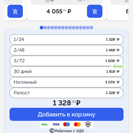
lock_outline
lock_outline
4 055
₽
6 
.94
1/24
1 328
₽
.67
2/48
1 468
₽
.53
3/72
1 608
₽
.39
Выгодно
30 дней
1 818
₽
.18
Нативный
3 076
₽
.92
Репост
1 328
₽
.67
1 328
₽
.67
handshake
Работаем с ЭДО