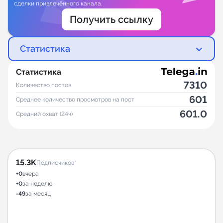
сделки привлечённого канала.
Получить ссылку
Статистика
Статистика
7310
Количество постов
601
Среднее количество просмотров на пост
601.0
Средний охват (24ч)
15.3K
Подписчиков*
+0
вчера
+0
за неделю
-49
за месяц