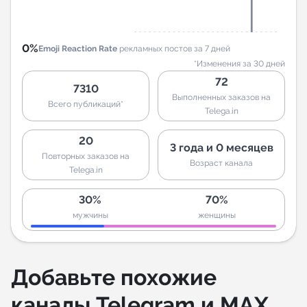
0%
Emoji Reaction Rate
рекламных постов за 7 дней
*Изменения за 30 дней
72
7310
Выполненных заказов на
Всего публикаций*
Telega.in
20
3 года и 0 месяцев
Повторных заказов на
Возраст канала
Telega.in
30%
70%
мужчины
женщины
Добавьте похожие
каналы Telegram и MAX