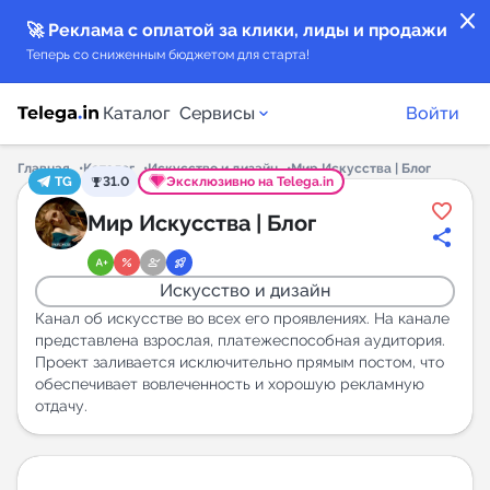
close
🚀 Реклама с оплатой за клики, лиды и продажи
Теперь со сниженным бюджетом для старта!
Каталог
Сервисы
Войти
Главная
Каталог
Искусство и дизайн
Мир Искусства | Блог
TG
31.0
Эксклюзивно на Telega.in
Каталог каналов
Мир Искусства | Блог
Каталог ботов
Искусство и дизайн
Горящие предложения
Канал об искусстве во всех его проявлениях. На канале
представлена взрослая, платежеспособная аудитория.
Проект заливается исключительно прямым постом, что
Индекс читаемости каналов в Telegram
обеспечивает вовлеченность и хорошую рекламную
New
отдачу.
Аналитика MAX каналов
New