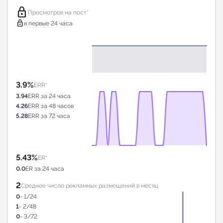
lock
Просмотров на пост*
lock
в первые 24 часа
3.9%
ERR*
3.94
ERR за 24 часа
4.26
ERR за 48 часов
5.28
ERR за 72 часа
5.43%
ER*
0.0
ER за 24 часа
2
Среднее число рекламных размещений в месяц
0
- 1/24
1
- 2/48
0
- 3/72