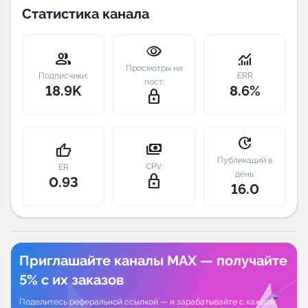
Статистика канала
Индивидуальное сопровождение
visibility
group
monitoring
Аналитика Telegram
Просмотры на
Подписчики:
ERR
пост:
18.9K
8.6%
lock_outline
update
payments
thumb_up
Публикаций в
CPV:
ER
день:
lock_outline
0.93
16.0
Приглашайте каналы MAX — получайте
5% с их заказов
Поделитесь реферальной ссылкой — и зарабатывайте с каждой