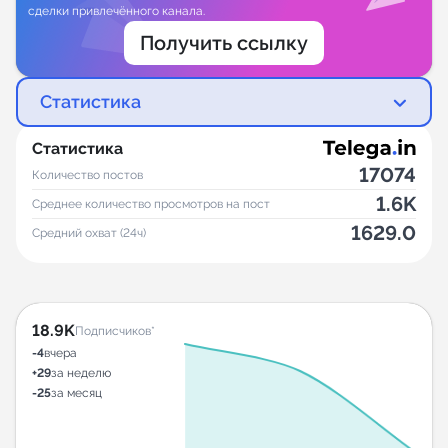
сделки привлечённого канала.
Получить ссылку
Статистика
Статистика
17074
Количество постов
1.6K
Среднее количество просмотров на пост
1629.0
Средний охват (24ч)
18.9K
Подписчиков*
-4
вчера
+29
за неделю
-25
за месяц