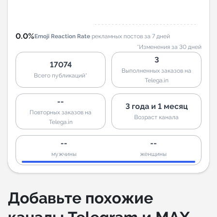
0.0%
Emoji Reaction Rate
рекламных постов за 7 дней
*Изменения за 30 дней
3
17074
Выполненных заказов на
Всего публикаций*
Telega.in
--
3 года и 1 месяц
Повторных заказов на
Возраст канала
Telega.in
--
--
мужчины
женщины
Добавьте похожие