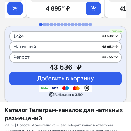
4 895
₽
41 
.10
Выгодно
1/24
43 636
₽
.32
Нативный
48 951
₽
.00
Репост
44 755
₽
.20
43 636
₽
.32
handshake
Работаем с ЭДО
Каталог Телеграм-каналов для нативных
размещений
29.RU | Новости Архангельска — это Telegam канал в категории