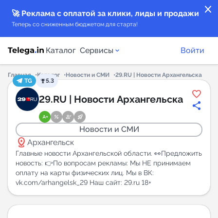
close
🚀 Реклама с оплатой за клики, лиды и продажи
Теперь со сниженным бюджетом для старта!
Каталог
Сервисы
Войти
Главная
Каталог
Новости и СМИ
29.RU | Новости Архангельска
TG
5.3
Каталог каналов
29.RU | Новости Архангельска
Каталог ботов
Новости и СМИ
distance
Горящие предложения
Архангельск
Главные новости Архангельской области. 👀Предложить
новость: 👉По вопросам рекламы: Мы НЕ принимаем
Индекс читаемости каналов в Telegram
оплату на карты физических лиц. Мы в ВК:
New
vk.com/arhangelsk_29 Наш сайт: 29.ru 18+
Аналитика MAX каналов
New