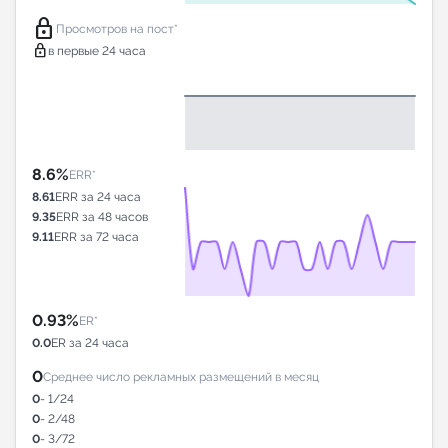
lock
Просмотров на пост*
lock
в первые 24 часа
8.6%
ERR*
8.61
ERR за 24 часа
9.35
ERR за 48 часов
9.11
ERR за 72 часа
0.93%
ER*
0.0
ER за 24 часа
0
Среднее число рекламных размещений в месяц
0
- 1/24
0
- 2/48
0
- 3/72