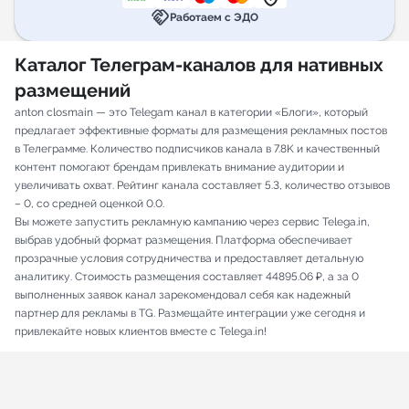
handshake
Работаем с ЭДО
Каталог Телеграм-каналов для нативных
размещений
anton closmain — это Telegam канал в категории «Блоги», который
предлагает эффективные форматы для размещения рекламных постов
в Телеграмме. Количество подписчиков канала в 7.8K и качественный
контент помогают брендам привлекать внимание аудитории и
увеличивать охват. Рейтинг канала составляет 5.3, количество отзывов
– 0, со средней оценкой 0.0.
Вы можете запустить рекламную кампанию через сервис Telega.in,
выбрав удобный формат размещения. Платформа обеспечивает
прозрачные условия сотрудничества и предоставляет детальную
аналитику. Стоимость размещения составляет 44895.06 ₽, а за 0
выполненных заявок канал зарекомендовал себя как надежный
партнер для рекламы в TG. Размещайте интеграции уже сегодня и
привлекайте новых клиентов вместе с Telega.in!