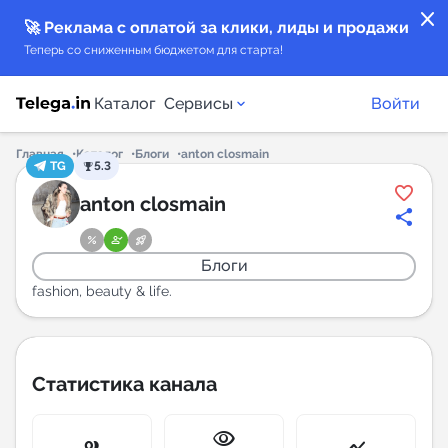
close
🚀 Реклама с оплатой за клики, лиды и продажи
Теперь со сниженным бюджетом для старта!
Каталог
Сервисы
Войти
Главная
Каталог
Блоги
anton closmain
TG
5.3
Каталог каналов
anton closmain
Каталог ботов
Блоги
Горящие предложения
fashion, beauty & life.
Индекс читаемости каналов в Telegram
New
Статистика канала
Аналитика MAX каналов
visibility
New