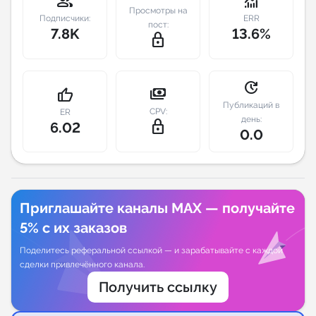
group
monitoring
Просмотры на
Подписчики:
ERR
пост:
Индивидуальное сопровождение
7.8K
13.6%
lock_outline
Аналитика Telegram
update
payments
thumb_up
Публикаций в
CPV:
ER
день:
lock_outline
6.02
0.0
Приглашайте каналы MAX — получайте
5% с их заказов
Поделитесь реферальной ссылкой — и зарабатывайте с каждой
сделки привлечённого канала.
Получить ссылку