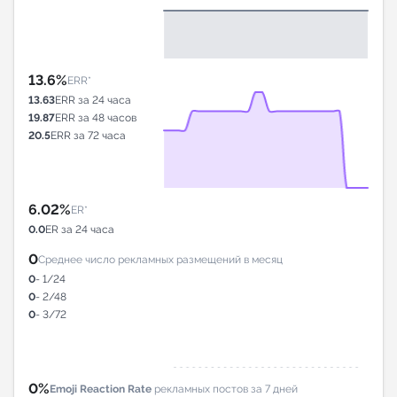
13.6%
ERR*
13.63
ERR за 24 часа
19.87
ERR за 48 часов
20.5
ERR за 72 часа
6.02%
ER*
0.0
ER за 24 часа
0
Среднее число рекламных размещений в месяц
0
- 1/24
0
- 2/48
0
- 3/72
0%
Emoji Reaction Rate
рекламных постов за 7 дней