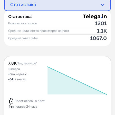
Статистика
Статистика
1201
Количество постов
1.1K
Среднее количество просмотров на пост
1067.0
Средний охват (24ч)
7.8K
Подписчиков*
+0
вчера
+0
за неделю
-64
за месяц
lock
Просмотров на пост*
lock
в первые 24 часа