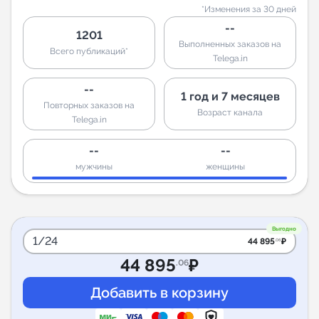
*Изменения за 30 дней
--
1201
Выполненных заказов на
Всего публикаций*
Telega.in
--
1 год и 7 месяцев
Повторных заказов на
Возраст канала
Telega.in
--
--
мужчины
женщины
Выгодно
1/24
44 895
₽
.06
44 895
₽
.06