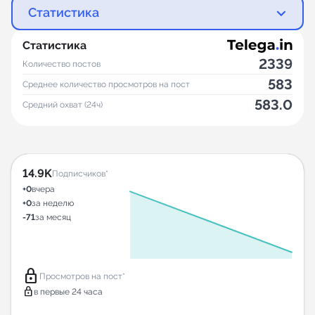
Статистика
Статистика
2339
Количество постов
583
Среднее количество просмотров на пост
583.0
Средний охват (24ч)
14.9K
Подписчиков*
+0
вчера
+0
за неделю
-71
за месяц
lock
Просмотров на пост*
lock
в первые 24 часа