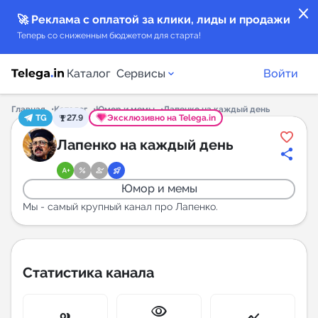
close
🚀 Реклама с оплатой за клики, лиды и продажи
Теперь со сниженным бюджетом для старта!
Каталог
Сервисы
Войти
Главная
Каталог
Юмор и мемы
Лапенко на каждый день
TG
27.9
Эксклюзивно на Telega.in
Каталог каналов
Лапенко на каждый день
Каталог ботов
Юмор и мемы
Горящие предложения
Мы - самый крупный канал про Лапенко.
Индекс читаемости каналов в Telegram
New
Статистика канала
Аналитика MAX каналов
visibility
New