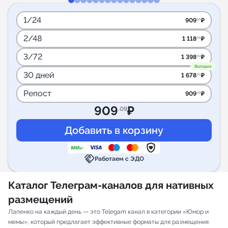
1/24
909
₽
.09
2/48
1 118
₽
.88
3/72
1 398
₽
.60
Выгодно
30 дней
1 678
₽
.32
Репост
909
₽
.09
909
₽
.09
handshake
Работаем с ЭДО
Каталог Телеграм-каналов для нативных
размещений
Лапенко на каждый день — это Telegam канал в категории «Юмор и
мемы», который предлагает эффективные форматы для размещения