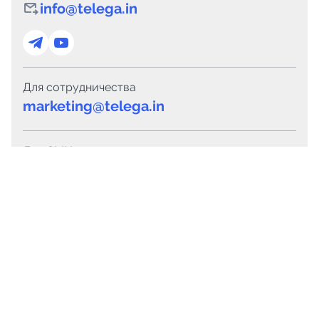
info@telega.in
Для сотрудничества
marketing@telega.in
Для СМИ
pr@telega.in
Техподдержка
Telegram
MAX
Сервисы