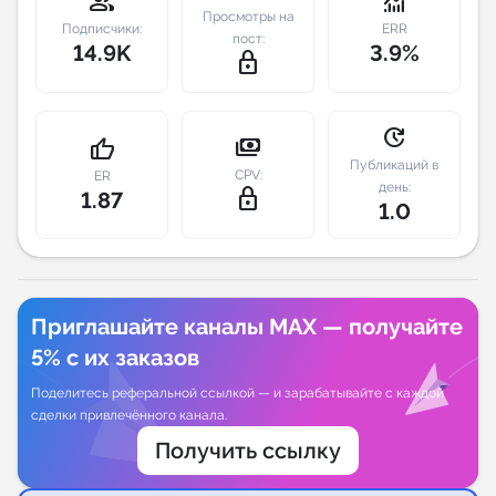
group
monitoring
Просмотры на
Подписчики:
ERR
пост:
Индивидуальное сопровождение
14.9K
3.9%
lock_outline
Аналитика Telegram
update
payments
thumb_up
Публикаций в
CPV:
ER
день:
lock_outline
1.87
1.0
Приглашайте каналы MAX — получайте
5% с их заказов
Поделитесь реферальной ссылкой — и зарабатывайте с каждой
сделки привлечённого канала.
Получить ссылку