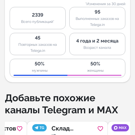
*Изменения за 30 дней
95
2339
Выполненных заказов на
Всего публикаций*
Telega.in
45
4 года и 2 месяца
Повторных заказов на
Возраст канала
Telega.in
50%
50%
мужчины
женщины
Добавьте похожие
каналы Telegram и MAX
остов
Склад
TG
MAX