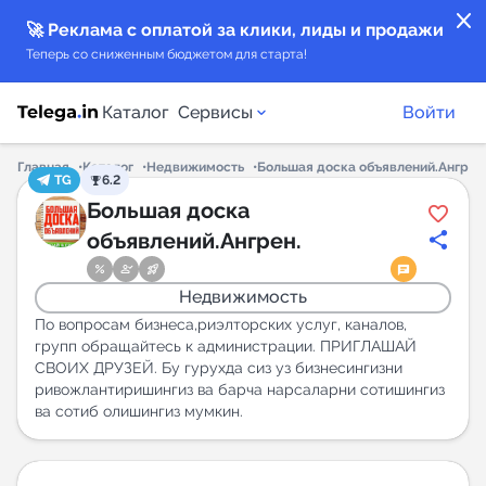
close
🚀 Реклама с оплатой за клики, лиды и продажи
Теперь со сниженным бюджетом для старта!
Каталог
Сервисы
Войти
Главная
Каталог
Недвижимость
Большая доска объявлений.Ангрен
TG
6.2
Каталог каналов
Большая доска
объявлений.Ангрен.
Каталог ботов
Недвижимость
Горящие предложения
По вопросам бизнеса,риэлторских услуг, каналов,
групп обращайтесь к администрации. ПРИГЛАШАЙ
СВОИХ ДРУЗЕЙ. Бу гурухда сиз уз бизнесингизни
Индекс читаемости каналов в Telegram
ривожлантиришингиз ва барча нарсаларни сотишингиз
New
ва сотиб олишингиз мумкин.
Аналитика MAX каналов
New