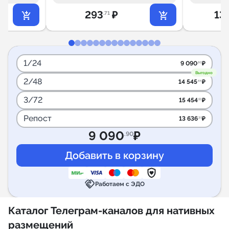
293
₽
13
.71
1/24
9 090
₽
.90
Выгодно
2/48
14 545
₽
.44
3/72
15 454
₽
.53
Репост
13 636
₽
.35
9 090
₽
.90
handshake
Работаем с ЭДО
Каталог Телеграм-каналов для нативных
размещений