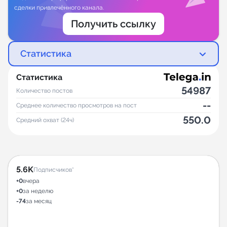
сделки привлечённого канала.
Получить ссылку
Статистика
Статистика
54987
Количество постов
--
Среднее количество просмотров на пост
550.0
Средний охват (24ч)
5.6K
Подписчиков*
+0
вчера
+0
за неделю
-74
за месяц