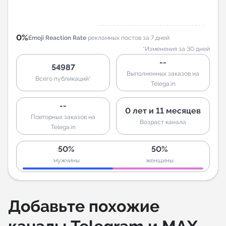
0%
Emoji Reaction Rate
рекламных постов за 7 дней
*Изменения за 30 дней
--
54987
Выполненных заказов на
Всего публикаций*
Telega.in
--
0 лет и 11 месяцев
Повторных заказов на
Возраст канала
Telega.in
50%
50%
мужчины
женщины
Добавьте похожие