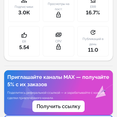
group
monitoring
Просмотры на
Подписчики:
ERR
пост:
Индивидуальное сопровождение
3.0K
16.7%
lock_outline
Аналитика Telegram
update
payments
thumb_up
Публикаций в
CPV:
ER
день:
lock_outline
5.54
11.0
Приглашайте каналы MAX — получайте
5% с их заказов
Поделитесь реферальной ссылкой — и зарабатывайте с каждой
сделки привлечённого канала.
Получить ссылку