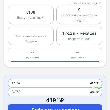
*Изменения за 30 дней
9
5188
Выполненных заказов на
Всего публикаций*
Telega.in
--
1 год и 7 месяцев
Повторных заказов на
Возраст канала
Telega.in
--
--
мужчины
женщины
1/24
419
₽
.58
Выгодно
3/72
489
₽
.51
419
₽
.58