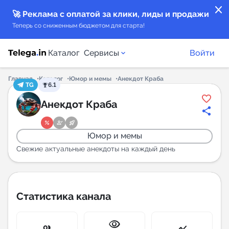
close
🚀 Реклама с оплатой за клики, лиды и продажи
Теперь со сниженным бюджетом для старта!
Каталог
Сервисы
Войти
Главная
Каталог
Юмор и мемы
Анекдот Краба
TG
6.1
Каталог каналов
Анекдот Краба
Каталог ботов
Юмор и мемы
Горящие предложения
Свежие актуальные анекдоты на каждый день
Индекс читаемости каналов в Telegram
New
Статистика канала
Аналитика MAX каналов
visibility
New