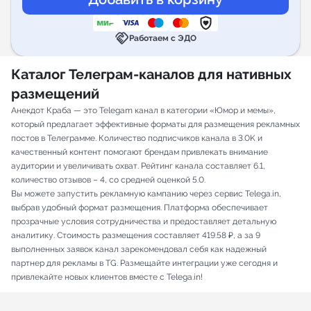
handshake
Работаем с ЭДО
Каталог Телеграм-каналов для нативных
размещений
Анекдот Краба — это Telegam канал в категории «Юмор и мемы»,
который предлагает эффективные форматы для размещения рекламных
постов в Телеграмме. Количество подписчиков канала в 3.0K и
качественный контент помогают брендам привлекать внимание
аудитории и увеличивать охват. Рейтинг канала составляет 6.1,
количество отзывов – 4, со средней оценкой 5.0.
Вы можете запустить рекламную кампанию через сервис Telega.in,
выбрав удобный формат размещения. Платформа обеспечивает
прозрачные условия сотрудничества и предоставляет детальную
аналитику. Стоимость размещения составляет 419.58 ₽, а за 9
выполненных заявок канал зарекомендовал себя как надежный
партнер для рекламы в TG. Размещайте интеграции уже сегодня и
привлекайте новых клиентов вместе с Telega.in!