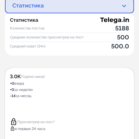
Статистика
Статистика
5188
Количество постов
500
Среднее количество просмотров на пост
500.0
Средний охват (24ч)
3.0K
Подписчиков*
+0
вчера
+0
за неделю
-14
за месяц
lock
Просмотров на пост*
lock
в первые 24 часа