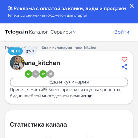
close
🚀 Реклама с оплатой за клики, лиды и продажи
Теперь со сниженным бюджетом для старта!
Каталог
Сервисы
Войти
Главная
Каталог
Еда и кулинария
ana_kitchen
TG
5.3
Каталог каналов
ana_kitchen
Каталог ботов
Еда и кулинария
Горящие предложения
Привет, я Настя👋 Здесь простые и вкусные рецепты,
будни весёлой многодетной семейки❤️
Индекс читаемости каналов в Telegram
New
Статистика канала
Аналитика MAX каналов
New