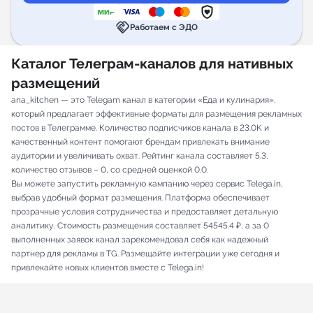
handshake
Работаем с ЭДО
Каталог Телеграм-каналов для нативных
размещений
ana_kitchen — это Telegam канал в категории «Еда и кулинария»,
который предлагает эффективные форматы для размещения рекламных
постов в Телеграмме. Количество подписчиков канала в 23.0K и
качественный контент помогают брендам привлекать внимание
аудитории и увеличивать охват. Рейтинг канала составляет 5.3,
количество отзывов – 0, со средней оценкой 0.0.
Вы можете запустить рекламную кампанию через сервис Telega.in,
выбрав удобный формат размещения. Платформа обеспечивает
прозрачные условия сотрудничества и предоставляет детальную
аналитику. Стоимость размещения составляет 54545.4 ₽, а за 0
выполненных заявок канал зарекомендовал себя как надежный
партнер для рекламы в TG. Размещайте интеграции уже сегодня и
привлекайте новых клиентов вместе с Telega.in!