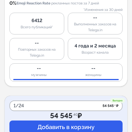
0%
Emoji Reaction Rate
рекламных постов за 7 дней
*Изменения за 30 дней
--
6412
Выполненных заказов на
Всего публикаций*
Telega.in
--
4 года и 2 месяца
Повторных заказов на
Возраст канала
Telega.in
--
--
мужчины
женщины
Выгодно
1/24
54 545
₽
.40
54 545
₽
.40