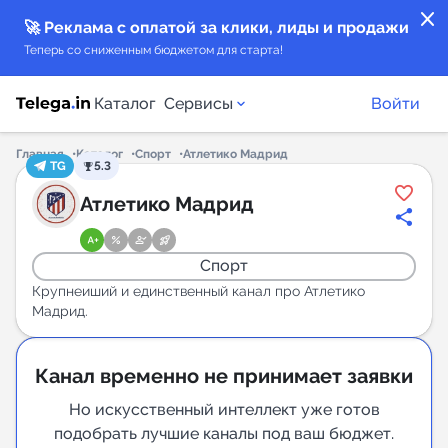
close
🚀 Реклама с оплатой за клики, лиды и продажи
Теперь со сниженным бюджетом для старта!
Каталог
Сервисы
Войти
Главная
Каталог
Спорт
Атлетико Мадрид
TG
5.3
Каталог каналов
Атлетико Мадрид
Каталог ботов
Спорт
Горящие предложения
Крупнеиший и единственный канал про Атлетико
Мадрид.
Индекс читаемости каналов в Telegram
New
Канал временно не принимает заявки
Но искусственный интеллект уже готов
Аналитика MAX каналов
подобрать лучшие каналы под ваш бюджет.
New