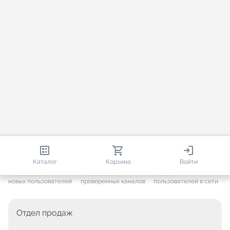
813 273
35 722
2 848
Каталог
Корзина
Войти
+ 7 666
за месяц
+ 1 454
за месяц
ONLINE
новых пользователей
проверенных каналов
пользователей в сети
Отдел продаж