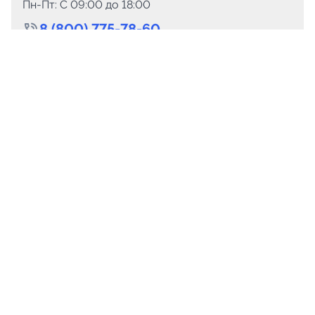
Пн-Пт: C 09:00 до 18:00
8 (800) 775-78-60
+7 (499) 110-15-93
Круглосуточно
info@telega.in
Для сотрудничества
marketing@telega.in
Для СМИ
pr@telega.in
Техподдержка