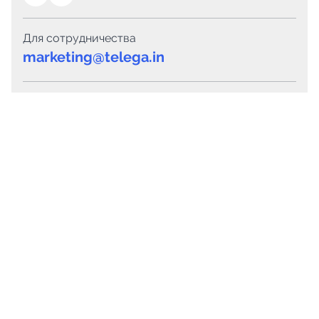
Для сотрудничества
marketing@telega.in
Для СМИ
pr@telega.in
Техподдержка
Telegram
MAX
Сервисы
Каталог каналов
Готовые предложения