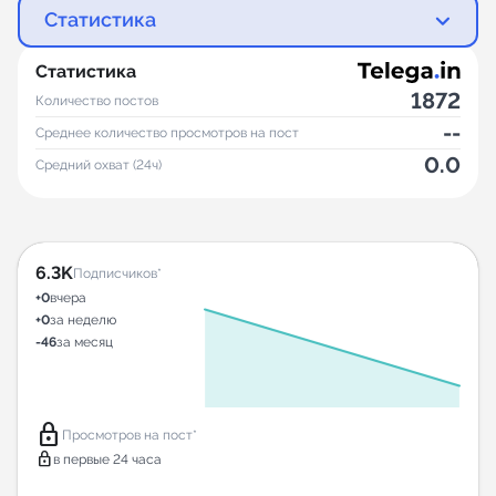
Статистика
Статистика
1872
Количество постов
--
Среднее количество просмотров на пост
0.0
Средний охват (24ч)
6.3K
Подписчиков*
+0
вчера
+0
за неделю
-46
за месяц
lock
Просмотров на пост*
lock
в первые 24 часа