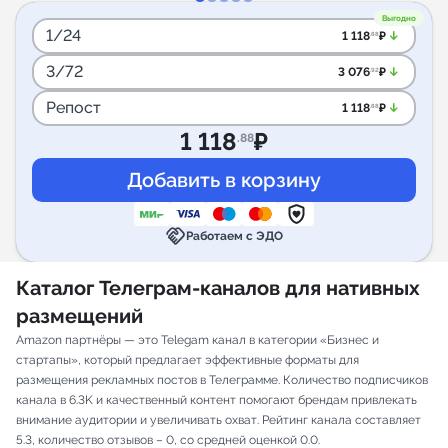
Выгодно
1/24
arrow_downward_alt
1 118
₽
.88
3/72
arrow_downward_alt
3 076
₽
.92
Репост
arrow_downward_alt
1 118
₽
.88
1 118
₽
.88
handshake
Работаем с ЭДО
Каталог Телеграм-каналов для нативных
размещений
Amazon партнёры — это Telegam канал в категории «Бизнес и
стартапы», который предлагает эффективные форматы для
размещения рекламных постов в Телеграмме. Количество подписчиков
канала в 6.3K и качественный контент помогают брендам привлекать
внимание аудитории и увеличивать охват. Рейтинг канала составляет
5.3, количество отзывов – 0, со средней оценкой 0.0.