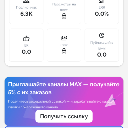
group
monitoring
Просмотры на
Подписчики:
ERR
пост:
Индивидуальное сопровождение
6.3K
0.0%
lock_outline
Аналитика Telegram
update
payments
thumb_up
Публикаций в
CPV:
ER
день:
lock_outline
0.0
0.0
Приглашайте каналы MAX — получайте
5% с их заказов
Поделитесь реферальной ссылкой — и зарабатывайте с каждой
сделки привлечённого канала.
Получить ссылку