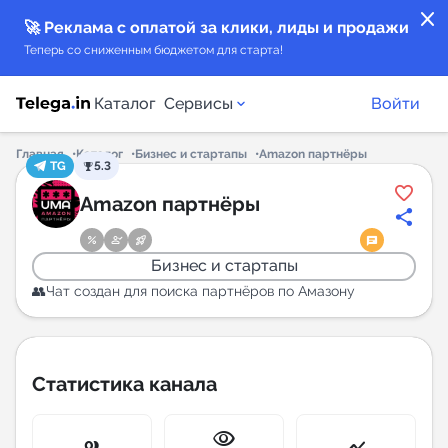
close
🚀 Реклама с оплатой за клики, лиды и продажи
Теперь со сниженным бюджетом для старта!
Каталог
Сервисы
Войти
Главная
Каталог
Бизнес и стартапы
Amazon партнёры
TG
5.3
Каталог каналов
Amazon партнёры
Каталог ботов
Бизнес и стартапы
Горящие предложения
👥Чат создан для поиска партнёров по Амазону
Индекс читаемости каналов в Telegram
New
Статистика канала
Аналитика MAX каналов
visibility
New