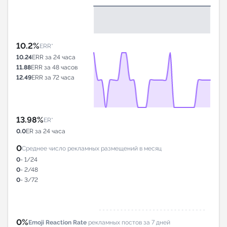
10.2%
ERR*
10.24
ERR за 24 часа
11.88
ERR за 48 часов
12.49
ERR за 72 часа
13.98%
ER*
0.0
ER за 24 часа
0
Среднее число рекламных размещений в месяц
0
- 1/24
0
- 2/48
0
- 3/72
0%
Emoji Reaction Rate
рекламных постов за 7 дней