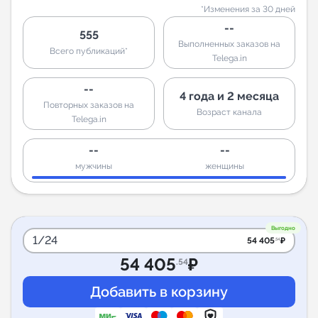
*Изменения за 30 дней
--
555
Выполненных заказов на
Всего публикаций*
Telega.in
--
4 года и 2 месяца
Повторных заказов на
Возраст канала
Telega.in
--
--
мужчины
женщины
Выгодно
1/24
54 405
₽
.54
54 405
₽
.54