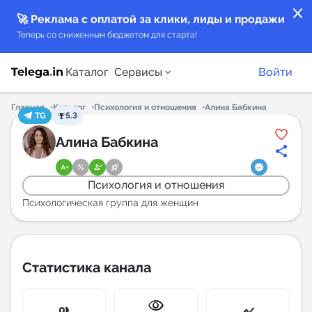
close
🚀 Реклама с оплатой за клики, лиды и продажи
Теперь со сниженным бюджетом для старта!
Каталог
Сервисы
Войти
Главная
Каталог
Психология и отношения
Алина Бабкина
TG
5.3
Каталог каналов
Алина Бабкина
Каталог ботов
Психология и отношения
Горящие предложения
Психологическая группа для женщин
Индекс читаемости каналов в Telegram
New
Статистика канала
Аналитика MAX каналов
visibility
New