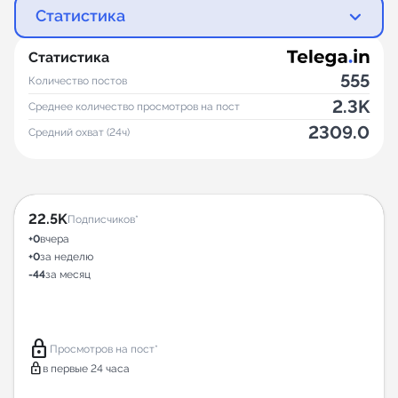
Статистика
Статистика
555
Количество постов
2.3K
Среднее количество просмотров на пост
2309.0
Средний охват (24ч)
22.5K
Подписчиков*
+0
вчера
+0
за неделю
-44
за месяц
lock
Просмотров на пост*
lock
в первые 24 часа