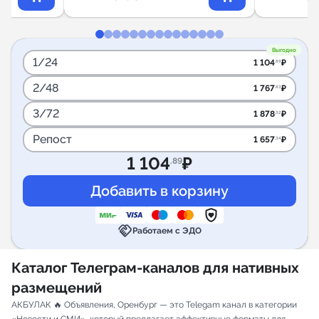
Выгодно
1/24
1 104
₽
.89
2/48
1 767
₽
.83
3/72
1 878
₽
.32
Репост
1 657
₽
.34
1 104
₽
.89
handshake
Работаем с ЭДО
Каталог Телеграм-каналов для нативных
размещений
АКБУЛАК 🔥 Объявления, Оренбург — это Telegam канал в категории