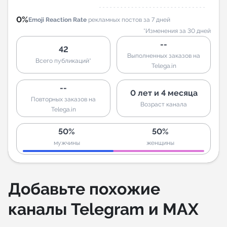
0%
Emoji Reaction Rate
рекламных постов за 7 дней
*Изменения за 30 дней
--
42
Выполненных заказов на
Всего публикаций*
Telega.in
--
0 лет и 4 месяца
Повторных заказов на
Возраст канала
Telega.in
50%
50%
мужчины
женщины
Добавьте похожие
каналы Telegram и MAX