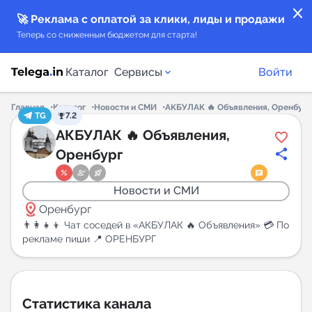
close
🚀 Реклама с оплатой за клики, лиды и продажи
Теперь со сниженным бюджетом для старта!
Каталог
Сервисы
Войти
Главная
Каталог
Новости и СМИ
АКБУЛАК 🔥 Объявления, Оренбург
TG
7.2
Каталог каналов
АКБУЛАК 🔥 Объявления,
Оренбург
Каталог ботов
Новости и СМИ
Горящие предложения
distance
Оренбург
👨‍👩‍👧‍👦 Чат соседей в «АКБУЛАК 🔥 Объявления» 💳 По
Индекс читаемости каналов в Telegram
рекламе пиши 📍 ОРЕНБУРГ
New
Аналитика MAX каналов
Статистика канала
New