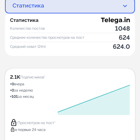
Статистика
Статистика
1048
Количество постов
624
Среднее количество просмотров на пост
624.0
Средний охват (24ч)
2.1K
Подписчиков*
+0
вчера
+0
за неделю
+101
за месяц
lock
Просмотров на пост*
lock
в первые 24 часа