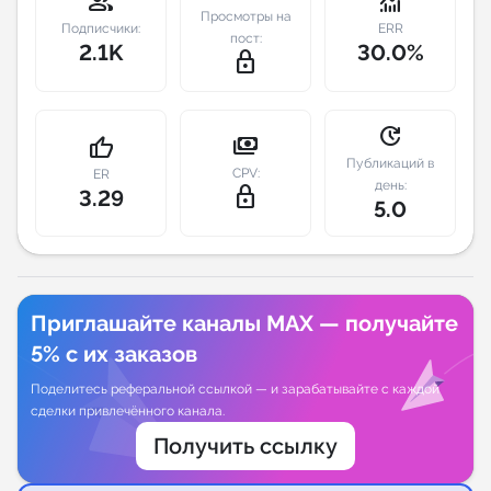
group
monitoring
Просмотры на
Подписчики:
ERR
пост:
Индивидуальное сопровождение
2.1K
30.0%
lock_outline
Аналитика Telegram
update
payments
thumb_up
Публикаций в
CPV:
ER
день:
lock_outline
3.29
5.0
Приглашайте каналы MAX — получайте
5% с их заказов
Поделитесь реферальной ссылкой — и зарабатывайте с каждой
сделки привлечённого канала.
Получить ссылку