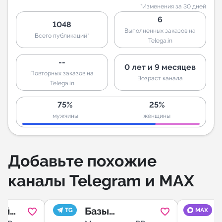
*Изменения за 30 дней
6
1048
Выполненных заказов на
Всего публикаций*
Telega.in
--
0 лет и 9 месяцев
Повторных заказов на
Возраст канала
Telega.in
75%
25%
мужчины
женщины
Добавьте похожие
каналы Telegram и MAX
ой
Базы
TG
MAX