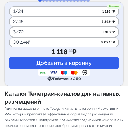
Выгодно
1/24
1 118
₽
.88
2/48
1 398
₽
.60
3/72
1 818
₽
.18
30 дней
2 097
₽
.90
1 118
₽
.88
handshake
Работаем с ЭДО
Каталог Телеграм-каналов для нативных
размещений
Аджика на асфальте — это Telegam канал в категории «Маркетинг и
PR», который предлагает эффективные форматы для размещения
рекламных постов в Телеграмме. Количество подписчиков канала в 2.1K
и качественный контент помогают брендам привлекать внимание