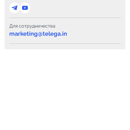
Для сотрудничества
marketing@telega.in
Для СМИ
pr@telega.in
Техподдержка
Telegram
MAX
Сервисы
Каталог каналов