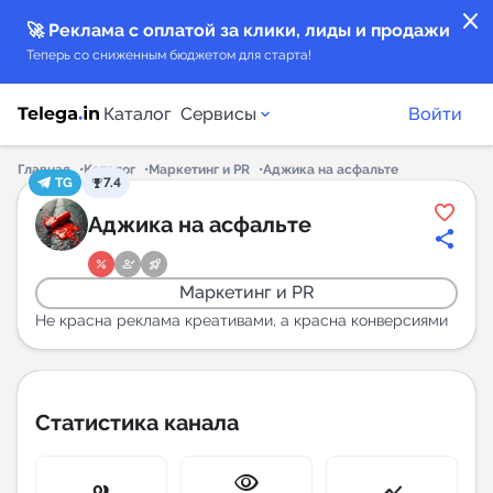
close
🚀 Реклама с оплатой за клики, лиды и продажи
Теперь со сниженным бюджетом для старта!
Каталог
Сервисы
Войти
Главная
Каталог
Маркетинг и PR
Аджика на асфальте
TG
7.4
Каталог каналов
Аджика на асфальте
Каталог ботов
Маркетинг и PR
Горящие предложения
Не красна реклама креативами, а красна конверсиями
Индекс читаемости каналов в Telegram
New
Статистика канала
Аналитика MAX каналов
visibility
New