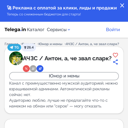
close
🚀 Реклама с оплатой за клики, лиды и продажи
Теперь со сниженным бюджетом для старта!
Каталог
Сервисы
Войти
Главная
Каталог
Юмор и мемы
АЧЗС / Антон, а, че звал сларк?
TG
26.4
Каталог каналов
АЧЗС / Антон, а, че звал сларк?
Каталог ботов
Юмор и мемы
Горящие предложения
Канал с преимущественно мужской аудиторией, нежно
взращиваемой админами. Автоматической рекламы
сейчас нет.
Индекс читаемости каналов в Telegram
Аудиторию люблю, лучше не предлагайте что-то с
New
намеком на обман или "серое" — могу отказать.
Аналитика MAX каналов
New