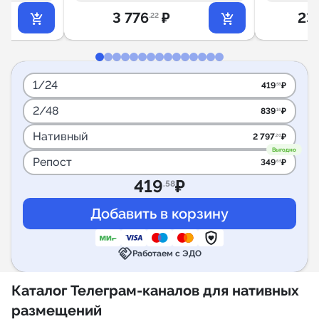
3 776
₽
23
.22
1/24
419
₽
.58
2/48
839
₽
.16
Нативный
2 797
₽
.20
Выгодно
Репост
349
₽
.65
419
₽
.58
handshake
Работаем с ЭДО
Каталог Телеграм-каналов для нативных
размещений