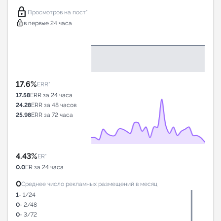
lock
Просмотров на пост*
lock
в первые 24 часа
17.6%
ERR*
17.58
ERR за 24 часа
24.28
ERR за 48 часов
25.98
ERR за 72 часа
4.43%
ER*
0.0
ER за 24 часа
0
Среднее число рекламных размещений в месяц
1
- 1/24
0
- 2/48
0
- 3/72