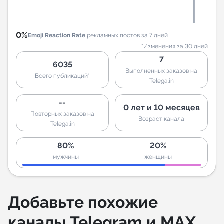
0%
Emoji Reaction Rate
рекламных постов за 7 дней
*Изменения за 30 дней
7
6035
Выполненных заказов на
Всего публикаций*
Telega.in
--
0 лет и 10 месяцев
Повторных заказов на
Возраст канала
Telega.in
80%
20%
мужчины
женщины
Добавьте похожие
каналы Telegram и MAX