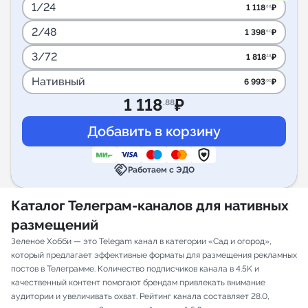
1/24
1 118
₽
.88
2/48
1 398
₽
.60
3/72
1 818
₽
.18
Нативный
6 993
₽
.00
1 118
₽
.88
handshake
Работаем с ЭДО
Каталог Телеграм-каналов для нативных
размещений
Зеленое Хобби — это Telegam канал в категории «Сад и огород»,
который предлагает эффективные форматы для размещения рекламных
постов в Телеграмме. Количество подписчиков канала в 4.5K и
качественный контент помогают брендам привлекать внимание
аудитории и увеличивать охват. Рейтинг канала составляет 28.0,