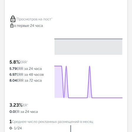
lock
Просмотров на пост*
lock
в первые 24 часа
5.8%
ERR*
5.79
ERR за 24 часа
6.97
ERR за 48 часов
8.04
ERR за 72 часа
3.23%
ER*
0.0
ER за 24 часа
1
Среднее число рекламных размещений в месяц
0
- 1/24