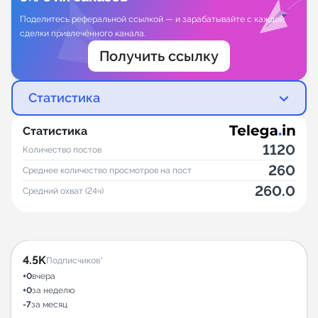
Поделитесь реферальной ссылкой — и зарабатывайте с каждой
сделки привлечённого канала.
Получить ссылку
Статистика
Статистика
1120
Количество постов
260
Среднее количество просмотров на пост
260.0
Средний охват (24ч)
4.5K
Подписчиков*
+0
вчера
+0
за неделю
-7
за месяц