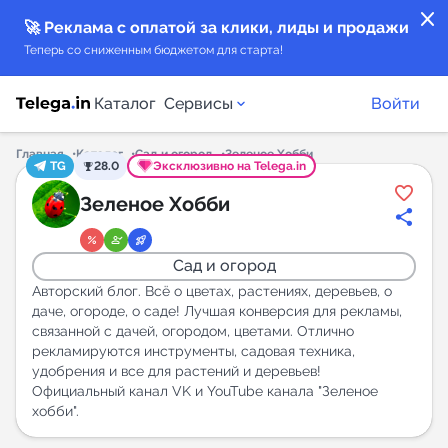
close
🚀 Реклама с оплатой за клики, лиды и продажи
Теперь со сниженным бюджетом для старта!
Каталог
Сервисы
Войти
Главная
Каталог
Сад и огород
Зеленое Хобби
TG
28.0
Эксклюзивно на Telega.in
Каталог каналов
Зеленое Хобби
Каталог ботов
Сад и огород
Горящие предложения
Авторский блог. Всё о цветах, растениях, деревьев, о
даче, огороде, о саде! Лучшая конверсия для рекламы,
связанной с дачей, огородом, цветами. Отлично
Индекс читаемости каналов в Telegram
рекламируются инструменты, садовая техника,
New
удобрения и все для растений и деревьев!
Официальный канал VK и YouTube канала "Зеленое
хобби".
Аналитика MAX каналов
New