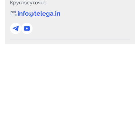
Круглосуточно
info@telega.in
Для сотрудничества
marketing@telega.in
Для СМИ
pr@telega.in
Техподдержка
Telegram
MAX
Сервисы