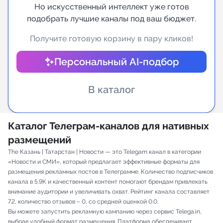
Но искусственный интеллект уже готов
подобрать лучшие каналы под ваш бюджет.
Индивидуальное сопровождение
Получите готовую корзину в пару кликов!
Аналитика Telegram
Персональный AI-подбор
В каталог
Каталог Телеграм-каналов для нативных
размещений
The Казань | Татарстан | Новости — это Telegam канал в категории
«Новости и СМИ», который предлагает эффективные форматы для
размещения рекламных постов в Телеграмме. Количество подписчиков
канала в 5.9K и качественный контент помогают брендам привлекать
внимание аудитории и увеличивать охват. Рейтинг канала составляет
7.2, количество отзывов – 0, со средней оценкой 0.0.
Вы можете запустить рекламную кампанию через сервис Telega.in,
выбрав удобный формат размещения. Платформа обеспечивает