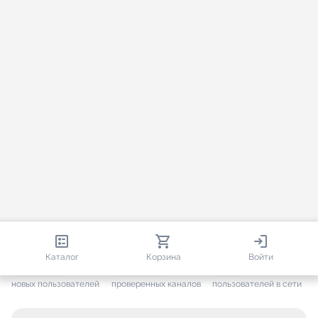
813 230
35 730
2 571
Каталог
Корзина
Войти
+ 7 691
за месяц
+ 1 454
за месяц
ONLINE
новых пользователей
проверенных каналов
пользователей в сети