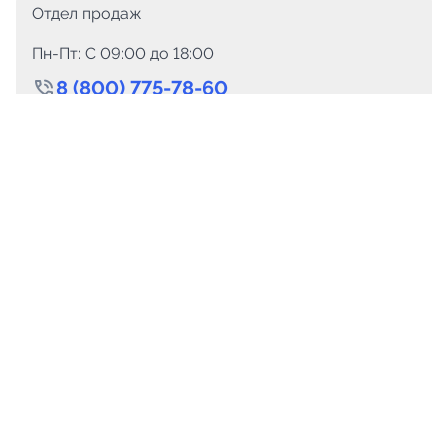
Отдел продаж
Пн-Пт: C 09:00 до 18:00
8 (800) 775-78-60
+7 (499) 110-15-93
Круглосуточно
info@telega.in
Для сотрудничества
marketing@telega.in
Для СМИ
pr@telega.in