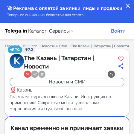
close
🚀 Реклама с оплатой за клики, лиды и продажи
Теперь со сниженным бюджетом для старта!
Каталог
Сервисы
Войти
Главная
Каталог
Новости и СМИ
The Казань | Татарстан | Новости
TG
7.2
Каталог каналов
The Казань | Татарстан |
Новости
Каталог ботов
Новости и СМИ
Горящие предложения
distance
Казань
Телеграм-журнал о жизни Казани! Инструкция по
Индекс читаемости каналов в Telegram
применению! Секретные места, уникальные
мероприятия и актуальные новости.
New
Аналитика MAX каналов
Канал временно не принимает заявки
New