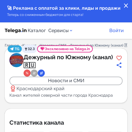
close
🚀 Реклама с оплатой за клики, лиды и продажи
Теперь со сниженным бюджетом для старта!
Каталог
Сервисы
Войти
Главная
Каталог
Новости и СМИ
Дежурный по Южному (канал) 🇷🇺
TG
32.3
Эксклюзивно на Telega.in
Каталог каналов
Дежурный по Южному (канал)
🇷🇺
Каталог ботов
Новости и СМИ
Горящие предложения
distance
Краснодарский край
Канал жителей северной части города Краснодара
Индекс читаемости каналов в Telegram
New
Статистика канала
Аналитика MAX каналов
New