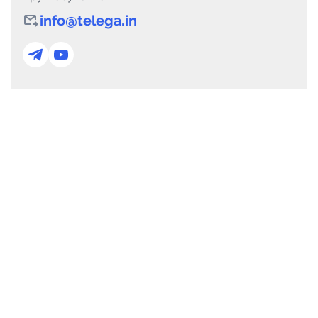
info@telega.in
Для сотрудничества
marketing@telega.in
Для СМИ
pr@telega.in
Техподдержка
Telegram
MAX
Сервисы