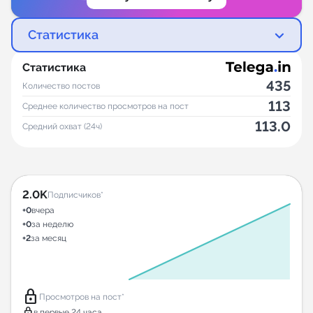
Статистика
Статистика
435
Количество постов
113
Среднее количество просмотров на пост
113.0
Средний охват (24ч)
2.0K
Подписчиков*
+0
вчера
+0
за неделю
+2
за месяц
lock
Просмотров на пост*
lock
в первые 24 часа