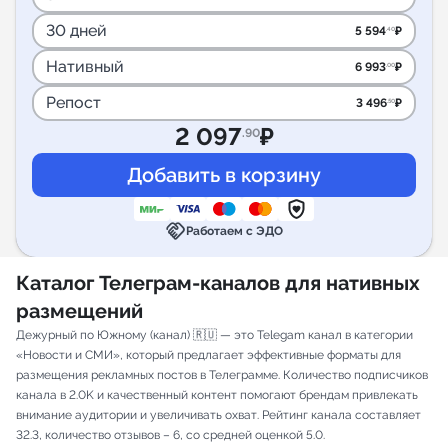
30 дней
5 594
₽
.40
Нативный
6 993
₽
.00
Репост
3 496
₽
.50
2 097
₽
.90
handshake
Работаем с ЭДО
Каталог Телеграм-каналов для нативных
размещений
Дежурный по Южному (канал) 🇷🇺 — это Telegam канал в категории
«Новости и СМИ», который предлагает эффективные форматы для
размещения рекламных постов в Телеграмме. Количество подписчиков
канала в 2.0K и качественный контент помогают брендам привлекать
внимание аудитории и увеличивать охват. Рейтинг канала составляет
32.3, количество отзывов – 6, со средней оценкой 5.0.