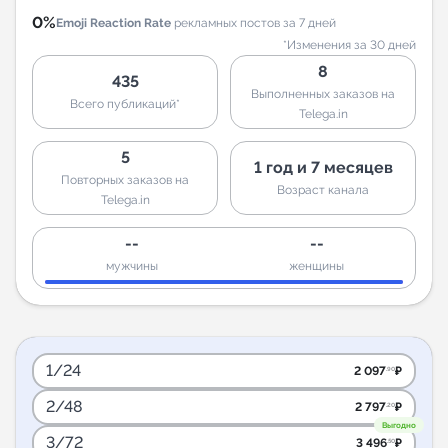
0%
Emoji Reaction Rate
рекламных постов за 7 дней
*Изменения за 30 дней
8
435
Выполненных заказов на
Всего публикаций*
Telega.in
5
1 год и 7 месяцев
Повторных заказов на
Возраст канала
Telega.in
--
--
мужчины
женщины
1/24
2 097
₽
.90
2/48
2 797
₽
.20
Выгодно
3/72
3 496
₽
.50