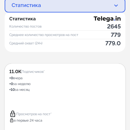
Статистика
Статистика
2645
Количество постов
779
Среднее количество просмотров на пост
779.0
Средний охват (24ч)
11.0K
Подписчиков*
+0
вчера
+0
за неделю
+10
за месяц
lock
Просмотров на пост*
lock
в первые 24 часа