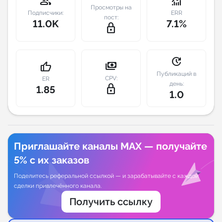
group
monitoring
Просмотры на
Подписчики:
ERR
пост:
Индивидуальное сопровождение
11.0K
7.1%
lock_outline
Аналитика Telegram
update
payments
thumb_up
Публикаций в
CPV:
ER
день:
lock_outline
1.85
1.0
Приглашайте каналы MAX — получайте
5% с их заказов
Поделитесь реферальной ссылкой — и зарабатывайте с каждой
сделки привлечённого канала.
Получить ссылку