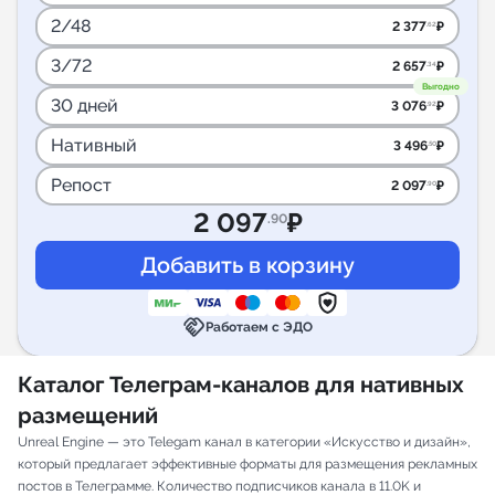
2/48
2 377
₽
.62
3/72
2 657
₽
.34
Выгодно
30 дней
3 076
₽
.92
Нативный
3 496
₽
.50
Репост
2 097
₽
.90
2 097
₽
.90
handshake
Работаем с ЭДО
Каталог Телеграм-каналов для нативных
размещений
Unreal Engine — это Telegam канал в категории «Искусство и дизайн»,
который предлагает эффективные форматы для размещения рекламных
постов в Телеграмме. Количество подписчиков канала в 11.0K и