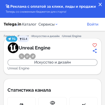
close
🚀 Реклама с оплатой за клики, лиды и продажи
Теперь со сниженным бюджетом для старта!
Каталог
Сервисы
Войти
Главная
Каталог
Искусство и дизайн
Unreal Engine
TG
11.4
Каталог каналов
Unreal Engine
Каталог ботов
Искусство и дизайн
Горящие предложения
Unreal Engine
Индекс читаемости каналов в Telegram
New
Статистика канала
Аналитика MAX каналов
visibility
New