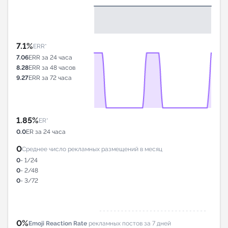
7.1%
ERR*
7.06
ERR за 24 часа
8.28
ERR за 48 часов
9.27
ERR за 72 часа
1.85%
ER*
0.0
ER за 24 часа
0
Среднее число рекламных размещений в месяц
0
- 1/24
0
- 2/48
0
- 3/72
0%
Emoji Reaction Rate
рекламных постов за 7 дней