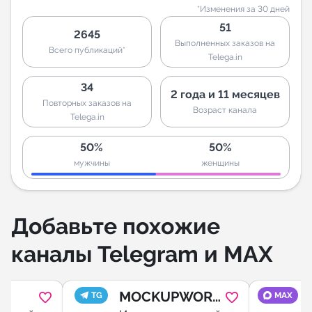
*Изменения за 30 дней
51
2645
Выполненных заказов на
Всего публикаций*
Telega.in
34
2 года и 11 месяцев
Повторных заказов на
Возраст канала
Telega.in
50%
50%
мужчины
женщины
Добавьте похожие
каналы Telegram и MAX
ф
MOCKUPWORL
TG
MAX