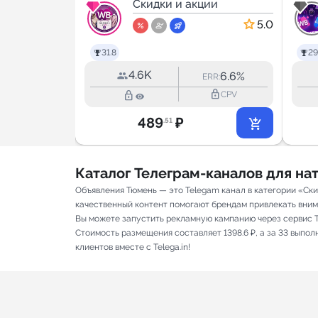
 OZON
ии
Скидки и акции
5.0
5.0
31.8
29
4.6K
50.2%
6.6%
RR:
ERR:
lock_outline
lock_outline
lock_outline
CPV
CPV
489
₽
.51
Каталог Телеграм-каналов для н
Объявления Тюмень — это Telegam канал в категории «Ски
качественный контент помогают брендам привлекать вниман
Вы можете запустить рекламную кампанию через сервис T
Стоимость размещения составляет 1398.6 ₽, а за 33 выпо
клиентов вместе с Telega.in!