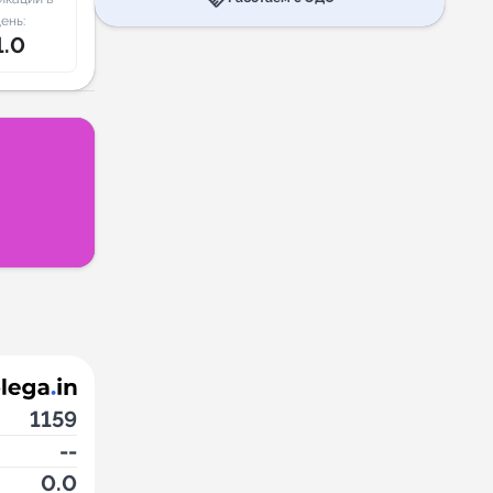
ень:
1.0
1159
--
0.0