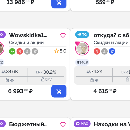
13 986
₽
559
₽
.00
.44
Wowskidka1
откуда? с вб
AX
TG
Ловим скидки ,
Скидки и акции
Скидки и акции
промокоды,
5.0
распродажи,
.2
146.9
wildberries ,ozon
34.6K
74.2K
30.2%
ERR:
ERR:
lock_outline
lock_outline
lock_outline
lock_outline
CPV
6 993
₽
4 615
₽
.00
.38
Бюджетный
Находки на 
AX
MAX