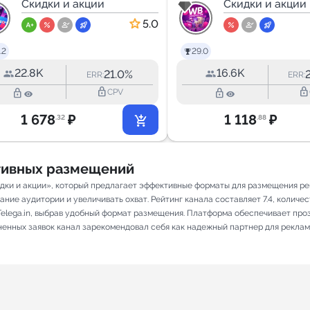
Wildberries |
Скидки и акции
Скидки
Скидки и акции
Ozon
Wildberries
5.0
.2
29.0
22.8K
16.6K
21.0%
ERR:
ERR:
lock_outline
lock_outline
lock_outline
lock_outline
CPV
1 678
₽
1 118
₽
.32
.88
ативных размещений
дки и акции», который предлагает эффективные форматы для размещения рек
ие аудитории и увеличивать охват. Рейтинг канала составляет 7.4, количеств
elega.in, выбрав удобный формат размещения. Платформа обеспечивает про
лненных заявок канал зарекомендовал себя как надежный партнер для реклам