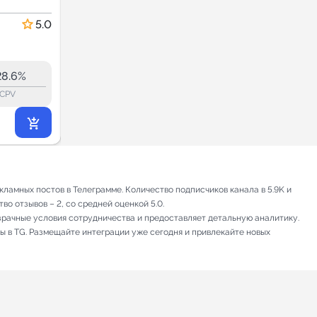
для дома и дачи
Скидки и акции
5.0
5.0
27.4
27.3
6.5K
28.6%
6.1%
ERR:
lock_outline
lock_outline
lo
CPV
CPV
419
₽
.58
ламных постов в Телеграмме. Количество подписчиков канала в 5.9K и
о отзывов – 2, со средней оценкой 5.0.
зрачные условия сотрудничества и предоставляет детальную аналитику.
ы в TG. Размещайте интеграции уже сегодня и привлекайте новых