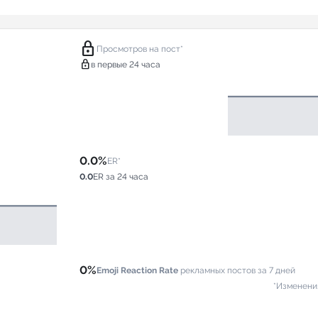
lock
Просмотров на пост*
lock
в первые 24 часа
0.0%
ER*
0.0
ER за 24 часа
0%
Emoji Reaction Rate
рекламных постов за 7 дней
*Изменени