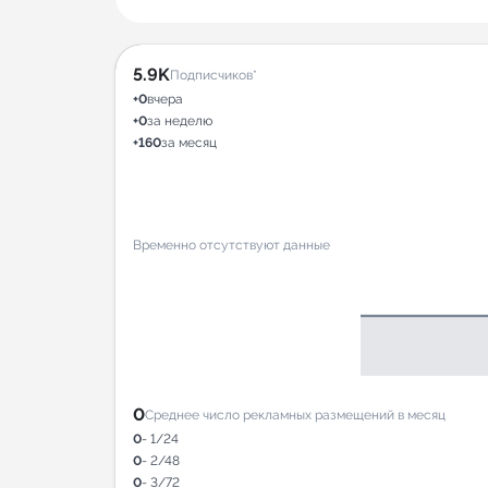
5.9K
Подписчиков*
+0
вчера
+0
за неделю
+160
за месяц
Временно отсутствуют данные
0
Среднее число рекламных размещений в месяц
0
- 1/24
0
- 2/48
0
- 3/72