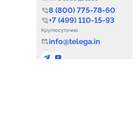
8 (800) 775-78-60
+7 (499) 110-15-93
Круглосуточно
info@telega.in
0
Каналов:
Подпи
0
₽
delete_forever
Итого:
.00
Для сотрудничества
и
marketing@telega.in
Для СМИ
альных
pr@telega.in
Техподдержка