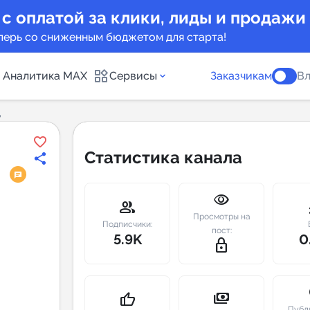
 с оплатой за клики, лиды и продажи
перь со сниженным бюджетом для старта!
Аналитика MAX
Сервисы
Заказчикам
Вл
ь
каналов
Каталог б
Статистика канала
Индекс чи
visibility
 предложения
Telegram
group
m
Просмотры на
New
Подписчики:
пост:
5.9K
0
lock_outline
Индивиду
а MAX каналов
сопровож
u
payments
thumb_up
Публ