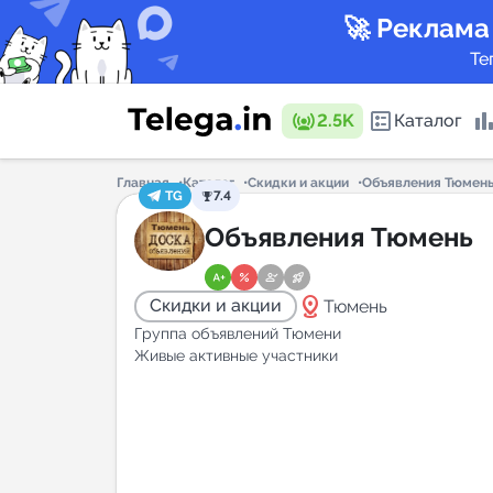
🚀 Реклама
Те
2.5K
Каталог
Главная
Каталог
Скидки и акции
Объявления Тюмен
TG
7.4
Каталог 
Объявления Тюмень
distance
Скидки и акции
Тюмень
Горящие
Группа объявлений Тюмени
Живые активные участники
Аналитик
New