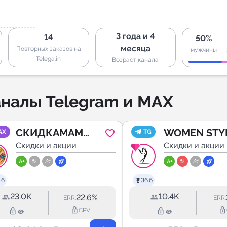
3 года и 4
14
50%
месяца
Повторных заказов на
мужчины
Telega.in
Возраст канала
налы Telegram и MAX
СКИДКАМАМ
WOMEN STY
AX
TG
СЛИВАЕМ
Скидки и акции
WB
Скидки и акции
товары за
копейки
.6
36.6
23.0K
10.4K
22.6%
ERR:
ERR:
lock_outline
lock_outline
lock_outline
lock_outline
CPV