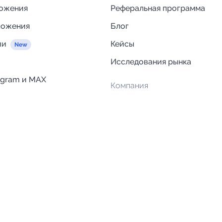
ложения
Реферальная программа
ложения
Блог
ии
Кейсы
Исследования рынка
egram и MAX
Компания
Отзывы о Telega.in
ций
Информация о безопасност
Возврат средств
Гарантии
Политика обработки персон
данных
Вакансии