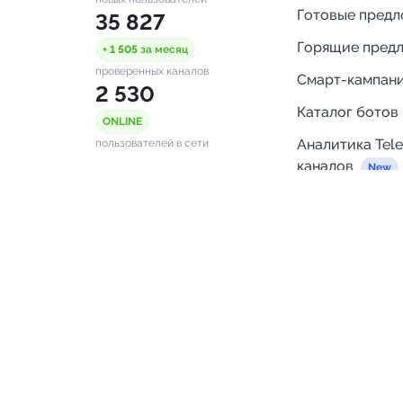
Готовые пред
35 827
Горящие пред
+ 1 505
за месяц
проверенных каналов
Смарт-кампан
2 530
Каталог ботов
ONLINE
Аналитика Tel
пользователей в сети
каналов
Бот нотифика
Помощь
FAQ
Напишите нам