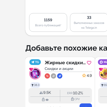
33
1159
Выполненных заказов
Всего публикаций*
на Telega.in
Добавьте похожие ка
Жирные скидки
TG
M
| WB &
ии
🔥 скидки
Скидки и акции
Wildberries,
4.7
4.9
акции,
38.3
65
промокоды
9.5K
2.0%
10.2%
RR:
ERR:
lock_outline
lock_outline
lock_outline
CPV
CPV