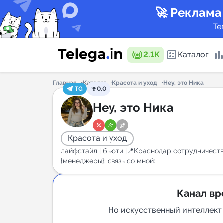
🚀 Реклама
Те
2.1K
Каталог
Главная
Каталог
Красота и уход
Hey, это Ника
TG
0.0
Каталог 
Hey, это Ника
Красота и уход
Горящие
лайфстайл | бьюти |📍Краснодар сотрудничест
{менеджеры}: связь со мной:
Аналитик
Канал вр
New
Но искусственный интеллект