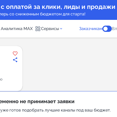
 с оплатой за клики, лиды и продажи
перь со сниженным бюджетом для старта!
Аналитика MAX
Сервисы
Заказчикам
Вл
каналов
Каталог б
Индекс чи
 предложения
Telegram
во
New
Индивиду
а MAX каналов
еменно не принимает заявки
сопровож
 уже готов подобрать лучшие каналы под ваш бюджет.