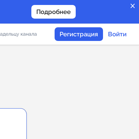
close
Подробнее
Регистрация
Войти
адельцу канала
отов
таемости каналов в
альное
дение