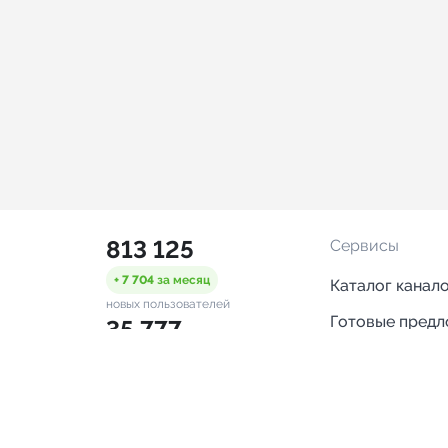
813 125
Сервисы
+ 7 704
за месяц
Каталог канал
новых пользователей
Готовые пред
35 777
Горящие пред
+ 1 464
за месяц
проверенных каналов
Смарт-кампан
2 098
Каталог ботов
ONLINE