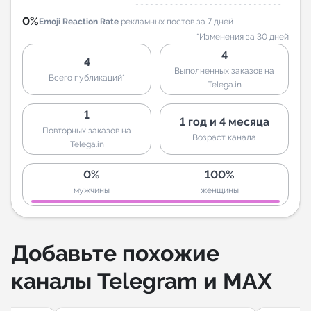
0%
Emoji Reaction Rate
рекламных постов за 7 дней
*Изменения за 30 дней
4
4
Выполненных заказов на
Всего публикаций*
Telega.in
1
1 год и 4 месяца
Повторных заказов на
Возраст канала
Telega.in
0%
100%
мужчины
женщины
Добавьте похожие
каналы Telegram и MAX