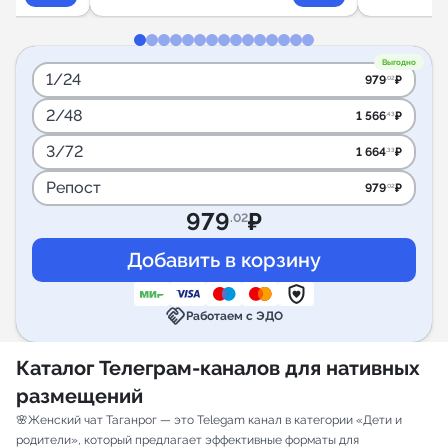
Выгодно
1/24
979
₽
.02
2/48
1 566
₽
.43
3/72
1 664
₽
.33
Репост
979
₽
.02
979
₽
.02
handshake
Работаем с ЭДО
Каталог Телеграм-каналов для нативных
размещений
🌸Женский чат Таганрог — это Telegam канал в категории «Дети и
родители», который предлагает эффективные форматы для