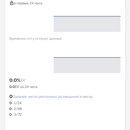
lock
в первые 24 часа
Временно отсутствуют данные
0.0%
ER*
0.0
ER за 24 часа
0
Среднее число рекламных размещений в месяц
0
- 1/24
0
- 2/48
0
- 3/72