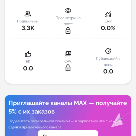
visibility
Индивидуальное сопровождение
group
monitoring
Просмотры на
Подписчики:
ERR
пост:
3.3K
0.0%
Аналитика Telegram
lock_outline
update
payments
thumb_up
Публикаций в
CPV:
ER
день:
lock_outline
0.0
0.0
Приглашайте каналы MAX — получайте
5% с их заказов
Поделитесь реферальной ссылкой — и зарабатывайте с каждой
сделки привлечённого канала.