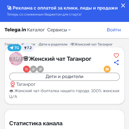
close
🚀 Реклама с оплатой за клики, лиды и продажи
Теперь со сниженным бюджетом для старта!
Каталог
Сервисы
Войти
Главная
Каталог
Дети и родители
🌸Женский чат Таганрог
TG
7.2
Каталог каналов
🌸Женский чат Таганрог
Каталог ботов
Дети и родители
distance
Горящие предложения
Таганрог
👄 Женский чат-болталка нашего города. 100% женская
Ц/А
Индекс читаемости каналов в Telegram
New
Аналитика MAX каналов
Статистика канала
New