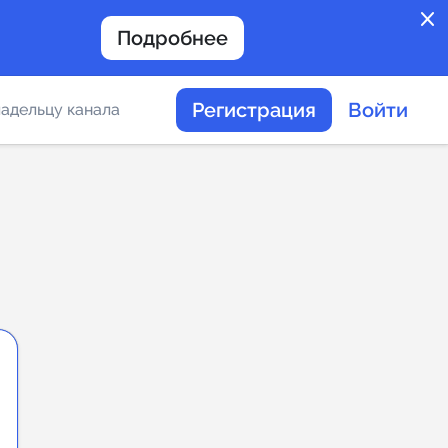
close
Подробнее
Регистрация
Войти
адельцу канала
отов
таемости каналов в
альное
дение