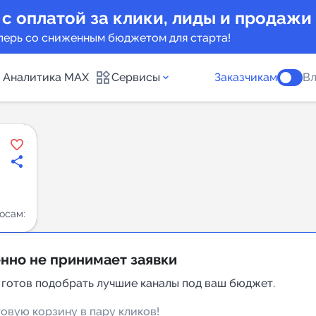
 с оплатой за клики, лиды и продажи
перь со сниженным бюджетом для старта!
Аналитика MAX
Сервисы
Заказчикам
Вл
каналов
Каталог б
Индекс чи
 предложения
Telegram
осам:
New
нно не принимает заявки
Индивиду
а MAX каналов
 готов подобрать лучшие каналы под ваш бюджет.
сопровож
овую корзину в пару кликов!