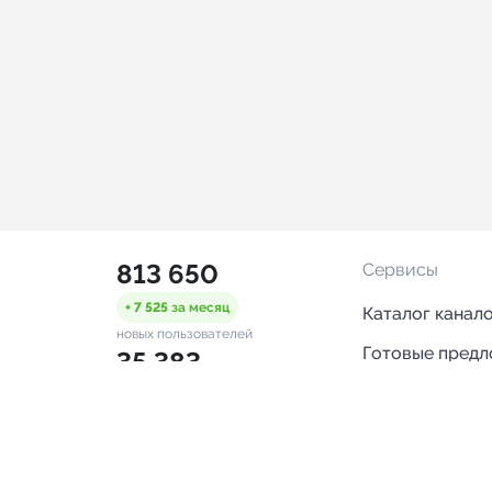
813 650
Сервисы
+ 7 525
за месяц
Каталог канал
новых пользователей
Готовые пред
35 383
Горящие пред
+ 1 394
за месяц
проверенных каналов
Смарт-кампан
2 517
Каталог ботов
ONLINE