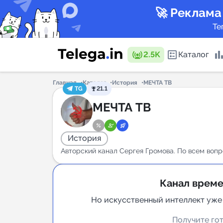
🚀 Реклама
Те
2.5K
Каталог
Главная
Каталог
История
МЕЧТА ТВ
TG
21.1
Каталог 
МЕЧТА ТВ
История
Горящие
Авторский канал Сергея Громова. По всем вопр
Канал време
Аналитик
Но искусственный интеллект уже
New
Получите гот