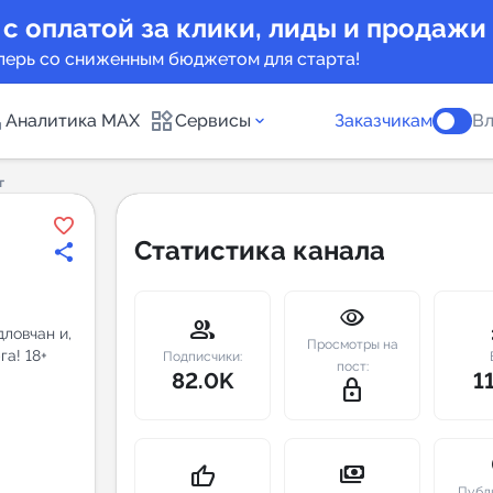
 с оплатой за клики, лиды и продажи
перь со сниженным бюджетом для старта!
Аналитика MAX
Сервисы
Заказчикам
Вл
г
каналов
Каталог б
Статистика канала
Индекс чи
visibility
 предложения
Telegram
group
m
ловчан и,
Просмотры на
а! 18+
New
Подписчики:
пост:
82.0K
1
lock_outline
Индивиду
а MAX каналов
сопровож
u
payments
thumb_up
Публ