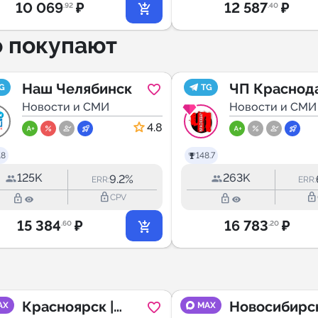
10 069
₽
12 587
₽
.92
.40
о покупают
Наш Челябинск
ЧП Краснод
G
TG
Новости и СМИ
края 🔞
Новости и СМИ
4.8
.8
148.7
125K
263K
9.2%
ERR:
ERR:
lock_outline
lock_outline
lock_outline
lock_outline
CPV
15 384
₽
16 783
₽
.60
.20
Красноярск |
Новосибирс
AX
MAX