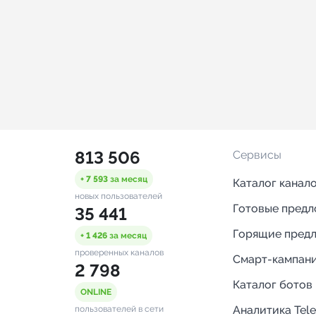
813 506
Сервисы
+ 7 593
за месяц
Каталог канал
новых пользователей
Готовые пред
35 441
Горящие пред
+ 1 426
за месяц
проверенных каналов
Смарт-кампан
2 798
Каталог ботов
ONLINE
Аналитика Tel
пользователей в сети