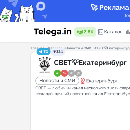
🚀 Реклама
Те
2.8K
Каталог
Главная
Каталог
Новости и СМИ
СВЕТ💡Екатеринбур
TG
32.1
Каталог 
СВЕТ💡Екатеринбург
distance
Новости и СМИ
Екатеринбург
Горящие
СВЕТ — любимый канал нескольких тысяч сверд
пожалуй, лучший новостной канал Екатеринбург
Аналитик
New