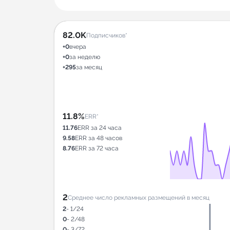
82.0K
Подписчиков*
+0
вчера
+0
за неделю
+295
за месяц
11.8%
ERR*
11.76
ERR за 24 часа
9.58
ERR за 48 часов
8.76
ERR за 72 часа
2
Среднее число рекламных размещений в месяц
2
- 1/24
0
- 2/48
0
- 3/72