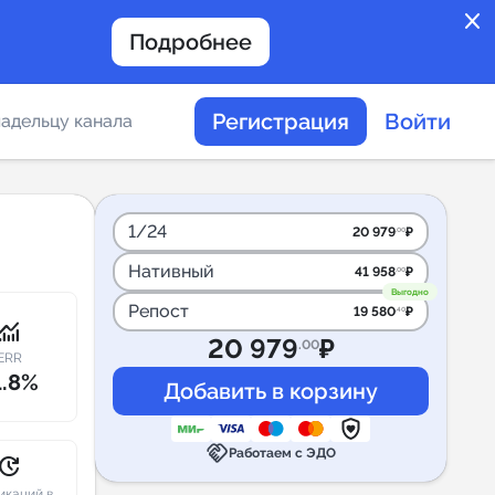
close
Подробнее
Регистрация
Войти
адельцу канала
отов
1/24
20 979
₽
.00
Нативный
41 958
₽
.00
таемости каналов в
Выгодно
Репост
19 580
₽
.40
onitoring
20 979
₽
.00
ERR
1.8%
альное
handshake
дение
Работаем с ЭДО
pdate
икаций в