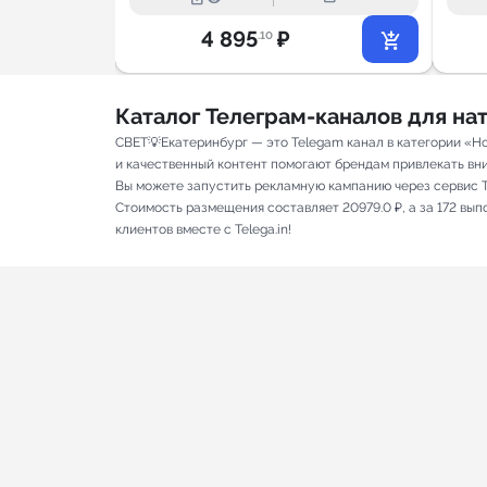
4 895
₽
.10
Каталог Телеграм-каналов для н
СВЕТ💡Екатеринбург — это Telegam канал в категории «Н
и качественный контент помогают брендам привлекать вним
Вы можете запустить рекламную кампанию через сервис T
Стоимость размещения составляет 20979.0 ₽, а за 172 вы
клиентов вместе с Telega.in!