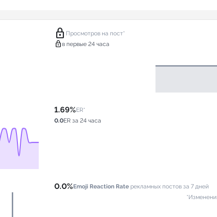
lock
Просмотров на пост*
lock
в первые 24 часа
1.69%
ER*
0.0
ER за 24 часа
0.0%
Emoji Reaction Rate
рекламных постов за 7 дней
*Изменени