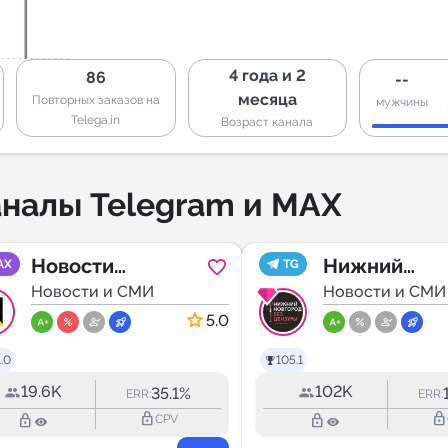
4 года и 2
86
--
месяца
Повторных заказов на
мужчины
Telega.in
Возраст канала
налы Telegram и MAX
Новости
Нижний
AX
TG
Хабаровска -
Новости и СМИ
Новгород Б
Новости и СМИ
NewsKhv
ЦЕНЗУРЫ
5.0
.0
105.1
19.6K
102K
35.1%
ERR:
ERR:
lock_outline
lock_outline
lock_outline
lock_outline
CPV