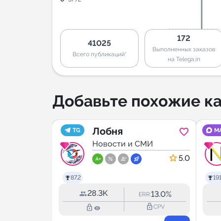
172
41025
Выполненных заказов
Всего публикаций*
на Telega.in
Добавьте похожие ка
Лобня
TG
M
р
МИ
Новости и СМИ
4.9
5.0
87.2
191
28.3K
12.0%
13.0%
RR:
ERR:
lock_outline
lock_outline
lock_outline
CPV
CPV