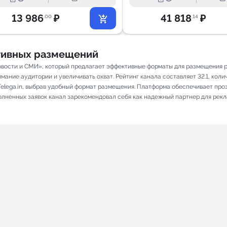
13 986
₽
41 818
₽
.00
.14
ативных размещений
овости и СМИ», который предлагает эффективные форматы для размещения ре
ание аудитории и увеличивать охват. Рейтинг канала составляет 32.1, количе
elega.in, выбрав удобный формат размещения. Платформа обеспечивает про
полненных заявок канал зарекомендовал себя как надежный партнер для рек