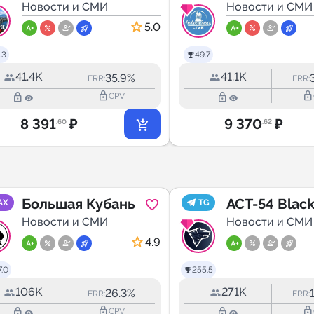
Новости
Новости и СМИ
Live
Новости и СМИ
5.0
.3
49.7
41.4K
41.1K
35.9%
ERR:
ERR:
lock_outline
lock_outline
lock_outline
lock_outline
CPV
8 391
₽
9 370
₽
.60
.62
Большая Кубань
ACT-54 Blac
AX
TG
Новости и СМИ
Новости и СМИ
4.9
.0
255.5
106K
271K
26.3%
ERR:
ERR:
lock_outline
lock_outline
lock_outline
lock_outline
CPV