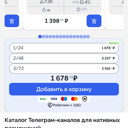
7.2K
1.7%
11.4%
ERR:
lock_outline
lock_outline
lock_outli
CPV
CPV
1 398
₽
.60
Выгодно
1/24
1 678
₽
.32
2/48
2 237
₽
.76
3/72
3 916
₽
.08
1 678
₽
.32
handshake
Работаем с ЭДО
Каталог Телеграм-каналов для нативных