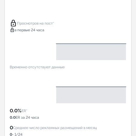
lock
Просмотров на пост*
lock
в первые 24 часа
Временно отсутствуют данные
0.0%
ER*
0.0
ER за 24 часа
0
Среднее число рекламных размещений в месяц
0
- 1/24