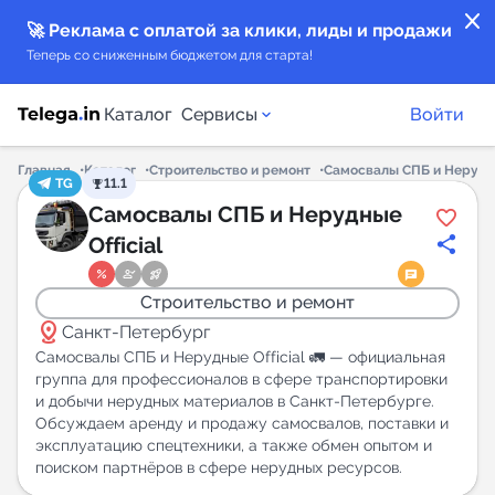
close
🚀 Реклама с оплатой за клики, лиды и продажи
Теперь со сниженным бюджетом для старта!
Каталог
Сервисы
Войти
Главная
Каталог
Строительство и ремонт
Самосвалы СПБ и Нерудны
TG
11.1
Каталог каналов
Самосвалы СПБ и Нерудные
Official
Каталог ботов
Строительство и ремонт
Горящие предложения
distance
Санкт-Петербург
Самосвалы СПБ и Нерудные Official 🚛 — официальная
Индекс читаемости каналов в Telegram
группа для профессионалов в сфере транспортировки
и добычи нерудных материалов в Санкт-Петербурге.
New
Обсуждаем аренду и продажу самосвалов, поставки и
эксплуатацию спецтехники, а также обмен опытом и
Аналитика MAX каналов
поиском партнёров в сфере нерудных ресурсов.
New