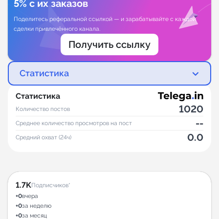
5% с их заказов
Поделитесь реферальной ссылкой — и зарабатывайте с каждой
сделки привлечённого канала.
Получить ссылку
Статистика
Статистика
1020
Количество постов
--
Среднее количество просмотров на пост
0.0
Средний охват (24ч)
1.7K
Подписчиков*
+0
вчера
+0
за неделю
+0
за месяц