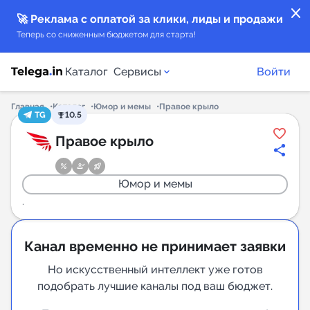
close
🚀 Реклама с оплатой за клики, лиды и продажи
Теперь со сниженным бюджетом для старта!
Каталог
Сервисы
Войти
Главная
Каталог
Юмор и мемы
Правое крыло
TG
10.5
Каталог каналов
Правое крыло
Каталог ботов
Юмор и мемы
Горящие предложения
.
Индекс читаемости каналов в Telegram
Канал временно не принимает заявки
New
Но искусственный интеллект уже готов
подобрать лучшие каналы под ваш бюджет.
Аналитика MAX каналов
New