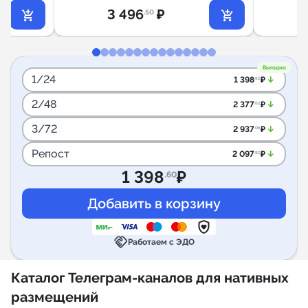
3 496
₽
.50
Выгодно
1/24
arrow_downward_alt
1 398
₽
.60
2/48
arrow_downward_alt
2 377
₽
.62
3/72
arrow_downward_alt
2 937
₽
.06
Репост
arrow_downward_alt
2 097
₽
.90
1 398
₽
.60
handshake
Работаем с ЭДО
Каталог Телеграм-каналов для нативных
размещений