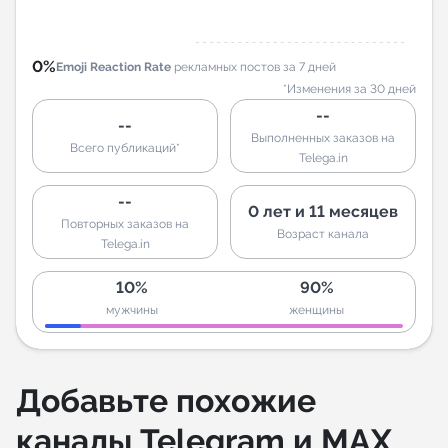
0%
Emoji Reaction Rate
рекламных постов за 7 дней
*Изменения за 30 дней
--
--
Выполненных заказов на
Всего публикаций*
Telega.in
--
0 лет и 11 месяцев
Повторных заказов на
Возраст канала
Telega.in
10%
90%
мужчины
женщины
Добавьте похожие
каналы Telegram и MAX