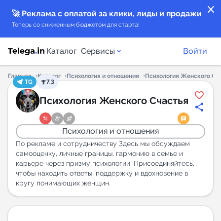
close
🚀 Реклама с оплатой за клики, лиды и продажи
Теперь со сниженным бюджетом для старта!
Каталог
Сервисы
Войти
Главная
Каталог
Психология и отношения
Психология Женского Сч
TG
7.3
Каталог каналов
Психология Женского Счастья
Каталог ботов
Психология и отношения
Горящие предложения
По рекламе и сотрудничеству Здесь мы обсуждаем
самооценку, личные границы, гармонию в семье и
карьере через призму психологии. Присоединяйтесь,
Индекс читаемости каналов в Telegram
чтобы находить ответы, поддержку и вдохновение в
New
кругу понимающих женщин.
Аналитика MAX каналов
New