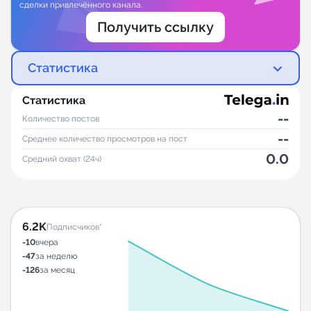
сделки привлечённого канала.
Получить ссылку
Статистика
Статистика
--
Количество постов
--
Среднее количество просмотров на пост
0.0
Средний охват (24ч)
6.2K
Подписчиков*
-10
вчера
-47
за неделю
-126
за месяц