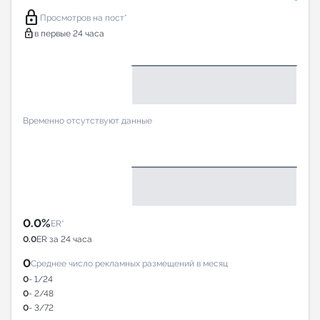
lock
Просмотров на пост*
lock
в первые 24 часа
Временно отсутствуют данные
0.0%
ER*
0.0
ER за 24 часа
0
Среднее число рекламных размещений в месяц
0
- 1/24
0
- 2/48
0
- 3/72