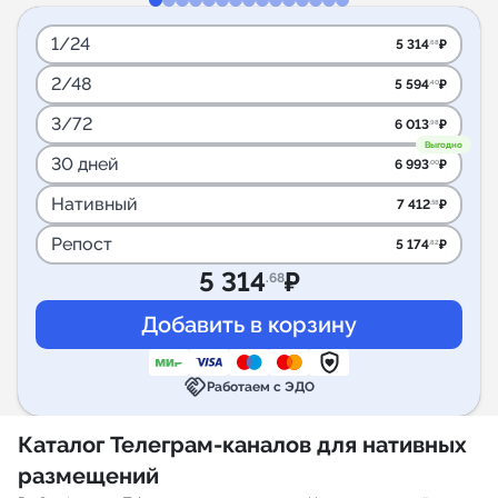
1/24
5 314
₽
.68
2/48
5 594
₽
.40
3/72
6 013
₽
.98
Выгодно
30 дней
6 993
₽
.00
Нативный
7 412
₽
.58
Репост
5 174
₽
.82
5 314
₽
.68
handshake
Работаем с ЭДО
Каталог Телеграм-каналов для нативных
размещений