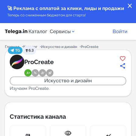
close
🚀 Реклама с оплатой за клики, лиды и продажи
Теперь со сниженным бюджетом для старта!
Каталог
Сервисы
Войти
Главная
Каталог
Искусство и дизайн
ProCreate
TG
6.3
Каталог каналов
ProCreate
Каталог ботов
Искусство и дизайн
Горящие предложения
Изучаем ProCreate.
Индекс читаемости каналов в Telegram
New
Статистика канала
Аналитика MAX каналов
visibility
New