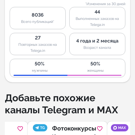
*Изменения за 30 дней
44
8036
Выполненных заказов на
Всего публикаций*
Telega.in
27
4 года и 2 месяца
Повторных заказов на
Возраст канала
Telega.in
50%
50%
мужчины
женщины
Добавьте похожие
каналы Telegram и MAX
Фотоконкурсы
TG
MAX