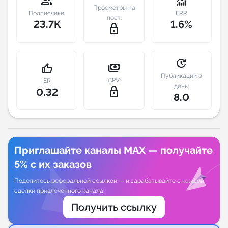
group
monitoring
Просмотры на
Подписчики:
ERR
пост:
Индивидуальное сопровождение
23.7K
1.6%
lock_outline
Аналитика Telegram
update
payments
thumb_up
Публикаций в
CPV:
ER
день:
lock_outline
0.32
8.0
Приглашайте каналы MAX — получайте
5% с их заказов
Поделитесь реферальной ссылкой — и зарабатывайте с каждой
сделки привлечённого канала.
Получить ссылку