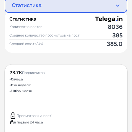
Статистика
Статистика
8036
Количество постов
385
Среднее количество просмотров на пост
385.0
Средний охват (24ч)
23.7K
Подписчиков*
+0
вчера
+0
за неделю
-106
за месяц
lock
Просмотров на пост*
lock
в первые 24 часа