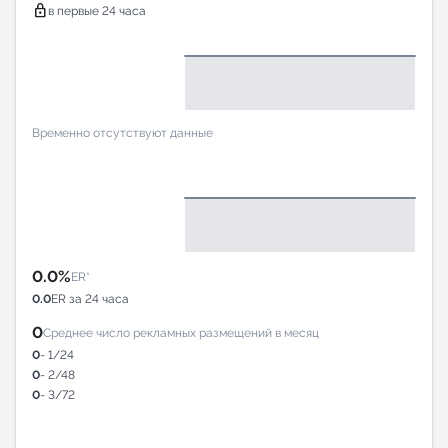
lock
в первые 24 часа
Временно отсутствуют данные
0.0%
ER*
0.0
ER за 24 часа
0
Среднее число рекламных размещений в месяц
0
- 1/24
0
- 2/48
0
- 3/72