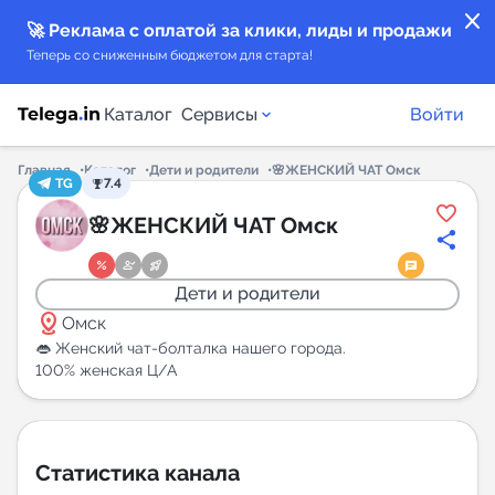
close
🚀 Реклама с оплатой за клики, лиды и продажи
Теперь со сниженным бюджетом для старта!
Каталог
Сервисы
Войти
Главная
Каталог
Дети и родители
🌸ЖЕНСКИЙ ЧАТ Омск
TG
7.4
Каталог каналов
🌸ЖЕНСКИЙ ЧАТ Омск
Каталог ботов
Дети и родители
distance
Горящие предложения
Омск
👄 Женский чат-болталка нашего города.
100% женская Ц/А
Индекс читаемости каналов в Telegram
New
Аналитика MAX каналов
Статистика канала
New