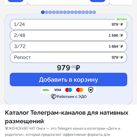
и малыш.
Школа
Выгодно
1/24
979
₽
.02
2/48
1 566
₽
.43
3/72
1 664
₽
.33
Репост
979
₽
.02
979
₽
.02
handshake
Работаем с ЭДО
Каталог Телеграм-каналов для нативных
размещений
🌸ЖЕНСКИЙ ЧАТ Омск — это Telegam канал в категории «Дети и
родители», который предлагает эффективные форматы для