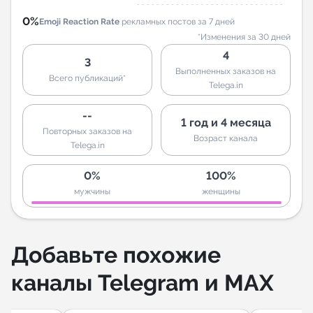
0%
Emoji Reaction Rate
рекламных постов за 7 дней
*Изменения за 30 дней
4
3
Выполненных заказов на
Всего публикаций*
Telega.in
--
1 год и 4 месяца
Повторных заказов на
Возраст канала
Telega.in
0%
100%
мужчины
женщины
Добавьте похожие
каналы Telegram и MAX