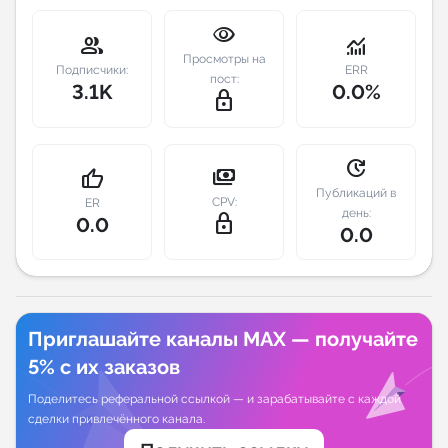
visibility
Индивидуальное сопровождение
group
monitoring
Просмотры на
Подписчики:
ERR
пост:
3.1K
0.0%
Аналитика Telegram
lock_outline
update
payments
thumb_up
Публикаций в
CPV:
ER
день:
lock_outline
0.0
0.0
Приглашайте каналы MAX — получайте
5% с их заказов
Поделитесь реферальной ссылкой — и зарабатывайте с каждой
сделки привлечённого канала.