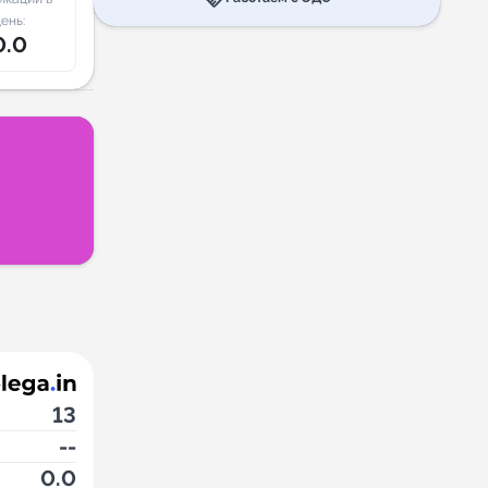
ень:
0.0
13
--
0.0