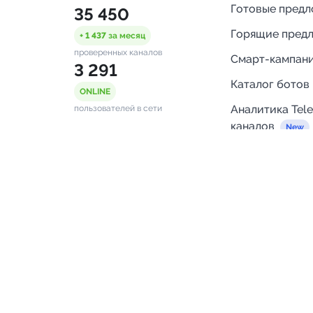
Готовые пред
35 450
Горящие пред
+ 1 437
за месяц
проверенных каналов
Смарт-кампан
3 291
Каталог ботов
ONLINE
Аналитика Tel
пользователей в сети
каналов
Бот нотифика
Помощь
FAQ
Напишите нам