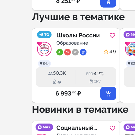
8 251
₽
Лучшие в тематике
ь
Школы России
TG
M
тели
Образование
4.9
84.4
82
50.3K
32.4%
4.2%
RR:
ERR:
lock_outline
lock_outline
lock_outline
CPV
CPV
6 993
₽
.00
Новинки в тематике
МЕНИ
Социальный
MAX
M