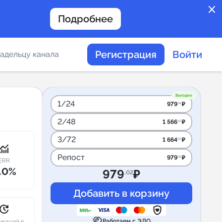
close
Подробнее
Регистрация
Войти
адельцу канала
отов
Выгодно
1/24
979
₽
.02
2/48
1 566
₽
.43
таемости каналов в
3/72
1 664
₽
.33
onitoring
Репост
979
₽
.02
ERR
.0%
979
₽
.02
альное
дение
pdate
handshake
Работаем с ЭДО
икаций в