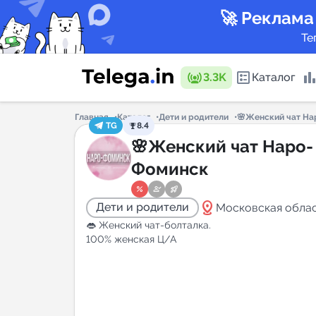
🚀 Реклама
Те
3.3K
Каталог
Главная
Каталог
Дети и родители
🌸Женский чат Н
TG
8.4
Каталог 
🌸Женский чат Наро-
Фоминск
Горящие
distance
Дети и родители
Московская обла
👄 Женский чат-болталка.
100% женская Ц/А
Аналитик
New