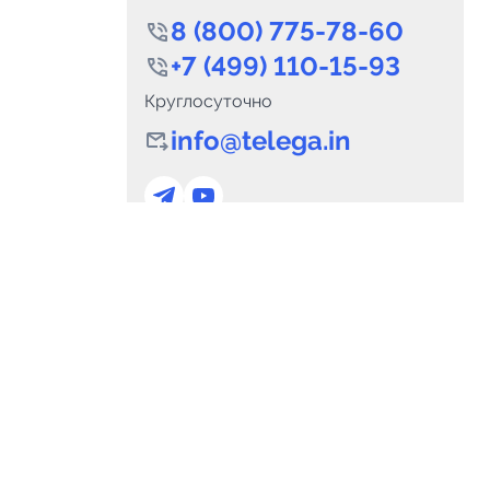
8 (800) 775-78-60
+7 (499) 110-15-93
Круглосуточно
info@telega.in
0
Каналов:
Подпи
0
₽
delete_forever
Итого:
.00
Для сотрудничества
и
marketing@telega.in
Для СМИ
альных
pr@telega.in
Техподдержка