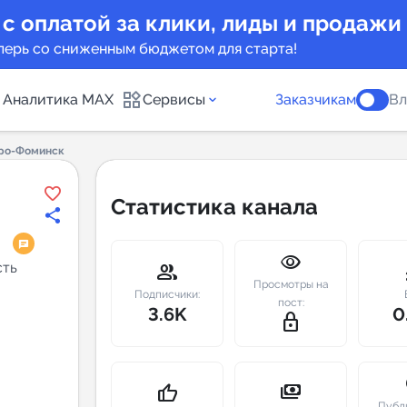
 с оплатой за клики, лиды и продажи
перь со сниженным бюджетом для старта!
Аналитика MAX
Сервисы
Заказчикам
Вл
аро-Фоминск
каналов
Каталог б
Статистика канала
Индекс чи
visibility
 предложения
Telegram
сть
group
m
Просмотры на
New
Подписчики:
пост:
3.6K
0
lock_outline
Индивиду
а MAX каналов
сопровож
u
payments
thumb_up
Публ