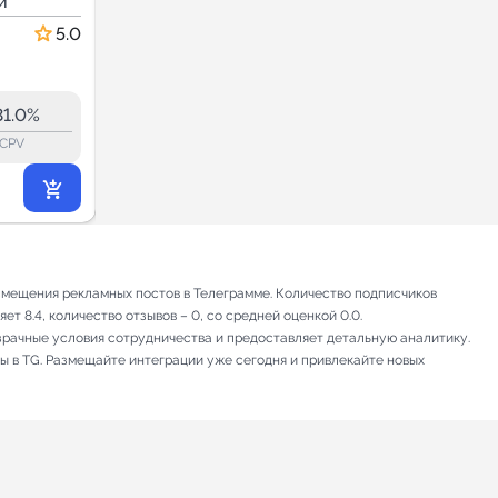
и
| Куда сходить |
Дети и родители
Афиша Санкт-
5.0
5.0
Петербурга
26.7
26.6
1.8K
31.0%
25.2%
ERR:
lock_outline
lock_outline
lo
CPV
CPV
1 048
₽
.95
змещения рекламных постов в Телеграмме. Количество подписчиков
т 8.4, количество отзывов – 0, со средней оценкой 0.0.
зрачные условия сотрудничества и предоставляет детальную аналитику.
ы в TG. Размещайте интеграции уже сегодня и привлекайте новых