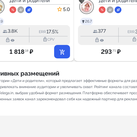
взрослые
Дети и родители
Дети и родител
5.0
.9
26.7
3.8K
377
17.5%
ERR:
ERR:
lock_outline
lock_outline
lock_outline
lock_outline
CPV
1 818
₽
293
₽
.18
.71
ативных размещений
гории «Дети и родители», который предлагает эффективные форматы для ра
ивлекать внимание аудитории и увеличивать охват. Рейтинг канала составляе
elega.in, выбрав удобный формат размещения. Платформа обеспечивает про
лненных заявок канал зарекомендовал себя как надежный партнер для реклам