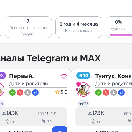
7
0%
1 год и 4 месяца
Повторных заказов на
мужчины
Возраст канала
Telega.in
налы Telegram и MAX
Первый
Тунтук. Кон
AX
TG
родительский
Дети и родители
для детей
Дети и родител
5.0
.4
67.8
14.3K
17.6K
19.1%
ERR:
ERR:
lock_outline
lock_outline
lock_outline
lock_outline
CPV
.40
.10