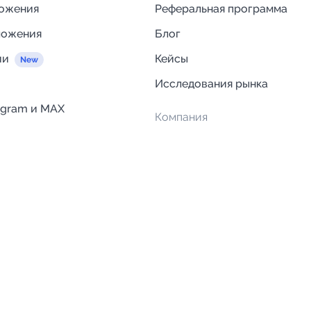
ложения
Реферальная программа
ложения
Блог
ии
Кейсы
Исследования рынка
egram и MAX
Компания
Отзывы о Telega.in
ций
Информация о безопасност
Возврат средств
Гарантии
Политика обработки персон
данных
Вакансии