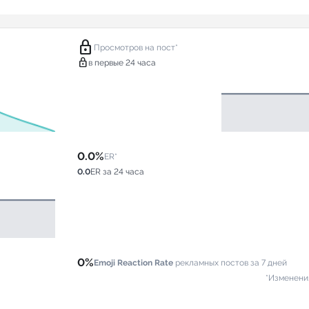
lock
Просмотров на пост*
lock
в первые 24 часа
0.0%
ER*
0.0
ER за 24 часа
0%
Emoji Reaction Rate
рекламных постов за 7 дней
*Изменени