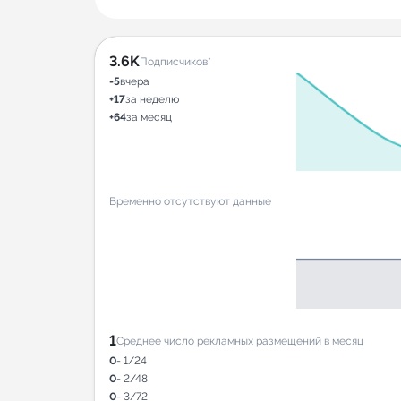
3.6K
Подписчиков*
-5
вчера
+17
за неделю
+64
за месяц
Временно отсутствуют данные
1
Среднее число рекламных размещений в месяц
0
- 1/24
0
- 2/48
0
- 3/72