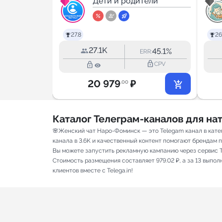
тели
портал
Дети и родители
5.0
27.8
26
27.1K
21.1%
45.1%
RR:
ERR:
lock_outline
lock_outline
lock_outline
CPV
CPV
20 979
₽
.00
Каталог Телеграм-каналов для н
🌸Женский чат Наро-Фоминск — это Telegam канал в кате
канала в 3.6K и качественный контент помогают брендам пр
Вы можете запустить рекламную кампанию через сервис T
Стоимость размещения составляет 979.02 ₽, а за 13 выпо
клиентов вместе с Telega.in!