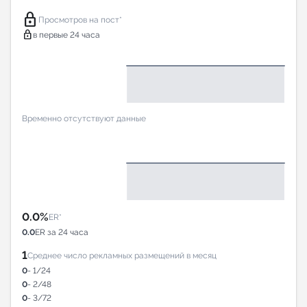
lock
Просмотров на пост*
lock
в первые 24 часа
Временно отсутствуют данные
0.0%
ER*
0.0
ER за 24 часа
1
Среднее число рекламных размещений в месяц
0
- 1/24
0
- 2/48
0
- 3/72