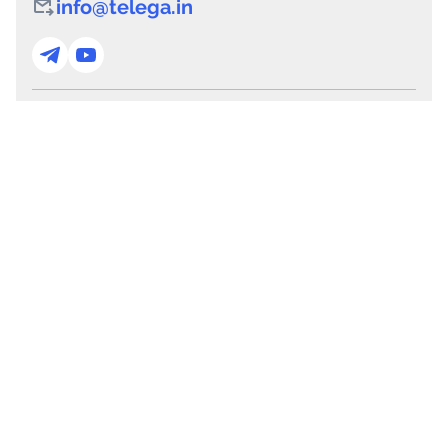
info@telega.in
Для сотрудничества
marketing@telega.in
Для СМИ
pr@telega.in
Техподдержка
Telegram
MAX
Сервисы
Каталог каналов