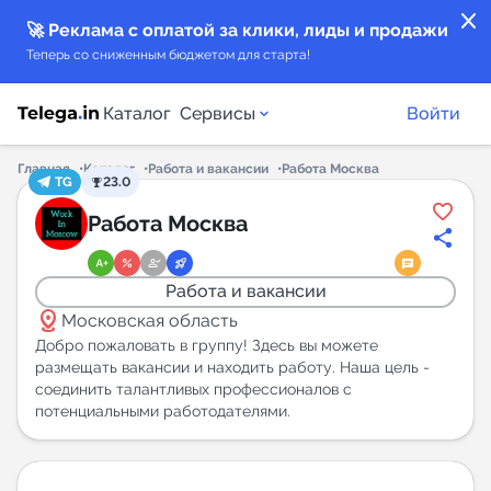
close
🚀 Реклама с оплатой за клики, лиды и продажи
Теперь со сниженным бюджетом для старта!
Каталог
Сервисы
Войти
Главная
Каталог
Работа и вакансии
Работа Москва
TG
23.0
Каталог каналов
Работа Москва
Каталог ботов
Работа и вакансии
distance
Горящие предложения
Московская область
Добро пожаловать в группу! Здесь вы можете
размещать вакансии и находить работу. Наша цель -
Индекс читаемости каналов в Telegram
соединить талантливых профессионалов с
New
потенциальными работодателями.
Аналитика MAX каналов
New