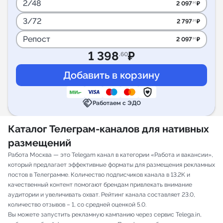
2/48
2 097
₽
.90
3/72
2 797
₽
.20
Репост
2 097
₽
.90
1 398
₽
.60
handshake
Работаем с ЭДО
Каталог Телеграм-каналов для нативных
размещений
Работа Москва — это Telegam канал в категории «Работа и вакансии»,
который предлагает эффективные форматы для размещения рекламных
постов в Телеграмме. Количество подписчиков канала в 13.2K и
качественный контент помогают брендам привлекать внимание
аудитории и увеличивать охват. Рейтинг канала составляет 23.0,
количество отзывов – 1, со средней оценкой 5.0.
Вы можете запустить рекламную кампанию через сервис Telega.in,