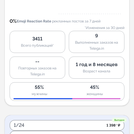
0%
Emoji Reaction Rate
рекламных постов за 7 дней
*Изменения за 30 дней
9
3411
Выполненных заказов на
Всего публикаций*
Telega.in
--
1 год и 8 месяцев
Повторных заказов на
Возраст канала
Telega.in
55%
45%
мужчины
женщины
Выгодно
1/24
1 398
₽
.60