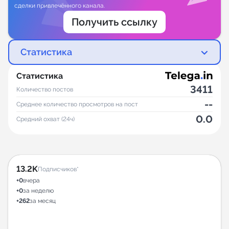
сделки привлечённого канала.
Получить ссылку
Статистика
Статистика
3411
Количество постов
--
Среднее количество просмотров на пост
0.0
Средний охват (24ч)
13.2K
Подписчиков*
+0
вчера
+0
за неделю
+262
за месяц