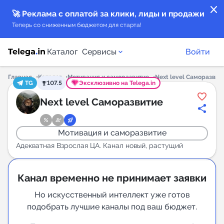
close
🚀 Реклама с оплатой за клики, лиды и продажи
Теперь со сниженным бюджетом для старта!
Каталог
Сервисы
Войти
Главная
Каталог
Мотивация и саморазвитие
Next level Саморазвит
TG
107.5
Эксклюзивно на Telega.in
Каталог каналов
Next level Саморазвитие
Каталог ботов
Мотивация и саморазвитие
Горящие предложения
Адекватная Взрослая ЦА. Канал новый, растущий
Индекс читаемости каналов в Telegram
Канал временно не принимает заявки
New
Но искусственный интеллект уже готов
подобрать лучшие каналы под ваш бюджет.
Аналитика MAX каналов
New