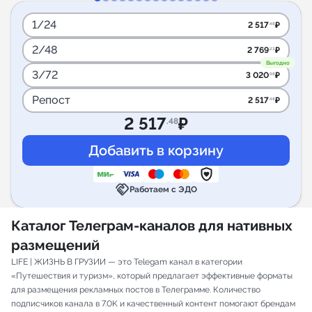
1/24
2 517
₽
.48
2/48
2 769
₽
.23
Выгодно
3/72
3 020
₽
.98
Репост
2 517
₽
.48
2 517
₽
.48
handshake
Работаем с ЭДО
Каталог Телеграм-каналов для нативных
размещений
LIFE | ЖИЗНЬ В ГРУЗИИ — это Telegam канал в категории
«Путешествия и туризм», который предлагает эффективные форматы
для размещения рекламных постов в Телеграмме. Количество
подписчиков канала в 7.0K и качественный контент помогают брендам