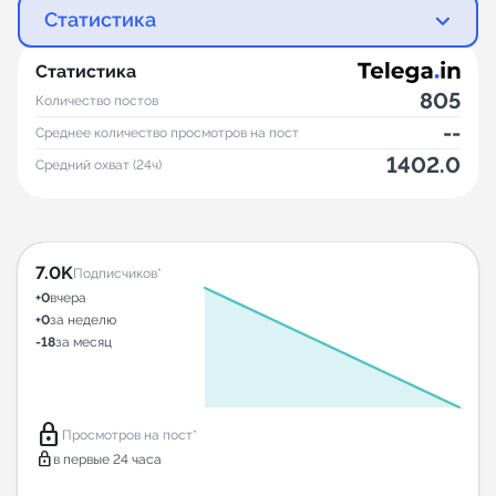
Статистика
Статистика
805
Количество постов
--
Среднее количество просмотров на пост
1402.0
Средний охват (24ч)
7.0K
Подписчиков*
+0
вчера
+0
за неделю
-18
за месяц
lock
Просмотров на пост*
lock
в первые 24 часа