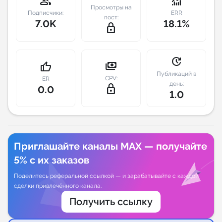
group
monitoring
Просмотры на
Подписчики:
ERR
пост:
Индивидуальное сопровождение
7.0K
18.1%
lock_outline
Аналитика Telegram
update
payments
thumb_up
Публикаций в
CPV:
ER
день:
lock_outline
0.0
1.0
Приглашайте каналы MAX — получайте
5% с их заказов
Поделитесь реферальной ссылкой — и зарабатывайте с каждой
сделки привлечённого канала.
Получить ссылку