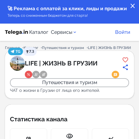
close
🚀 Реклама с оплатой за клики, лиды и продажи
Теперь со сниженным бюджетом для старта!
Каталог
Сервисы
Войти
Главная
Каталог
Путешествия и туризм
LIFE | ЖИЗНЬ В ГРУЗИИ
TG
7.3
Каталог каналов
LIFE | ЖИЗНЬ В ГРУЗИИ
Каталог ботов
Путешествия и туризм
Горящие предложения
ЧАТ о жизни в Грузии от лица его жителей.
Индекс читаемости каналов в Telegram
New
Статистика канала
Аналитика MAX каналов
visibility
New