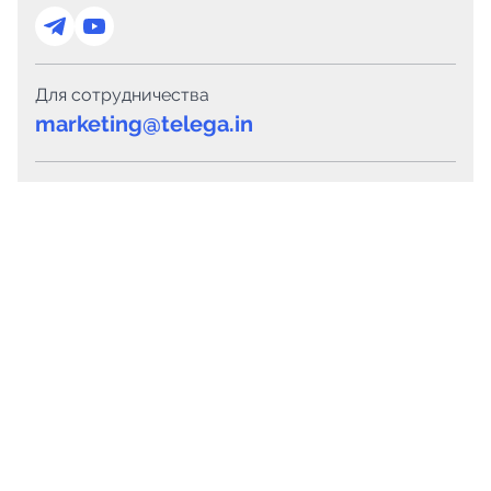
Для сотрудничества
marketing@telega.in
Для СМИ
pr@telega.in
Техподдержка
Telegram
MAX
Сервисы
Каталог каналов