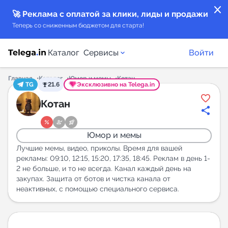
close
🚀 Реклама с оплатой за клики, лиды и продажи
Теперь со сниженным бюджетом для старта!
Каталог
Сервисы
Войти
Главная
Каталог
Юмор и мемы
Котан
TG
21.6
Эксклюзивно на Telega.in
Каталог каналов
Котан
Каталог ботов
Юмор и мемы
Горящие предложения
Лучшие мемы, видео, приколы. Время для вашей
рекламы: 09:10, 12:15, 15:20, 17:35, 18:45. Реклам в день 1-
2 не больше, и то не всегда. Канал каждый день на
Индекс читаемости каналов в Telegram
закупах. Защита от ботов и чистка канала от
New
неактивных, с помощью специального сервиса.
Аналитика MAX каналов
New