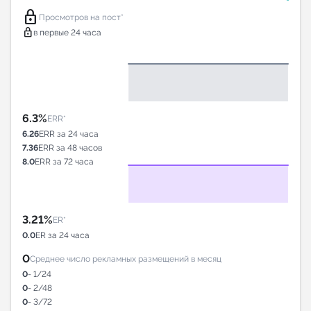
lock
Просмотров на пост*
lock
в первые 24 часа
6.3%
ERR*
6.26
ERR за 24 часа
7.36
ERR за 48 часов
8.0
ERR за 72 часа
3.21%
ER*
0.0
ER за 24 часа
0
Среднее число рекламных размещений в месяц
0
- 1/24
0
- 2/48
0
- 3/72