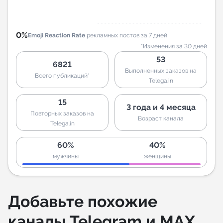
0%
Emoji Reaction Rate
рекламных постов за 7 дней
*Изменения за 30 дней
53
6821
Выполненных заказов на
Всего публикаций*
Telega.in
15
3 года и 4 месяца
Повторных заказов на
Возраст канала
Telega.in
60%
40%
мужчины
женщины
Добавьте похожие
каналы Telegram и MAX