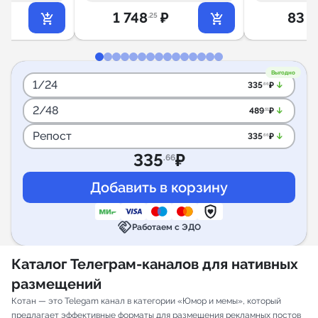
₽
1 748
₽
83 9
.25
Выгодно
1/24
arrow_downward_alt
335
₽
.66
2/48
arrow_downward_alt
489
₽
.51
Репост
arrow_downward_alt
335
₽
.66
335
₽
.66
handshake
Работаем с ЭДО
Каталог Телеграм-каналов для нативных
размещений
Котан — это Telegam канал в категории «Юмор и мемы», который
предлагает эффективные форматы для размещения рекламных постов