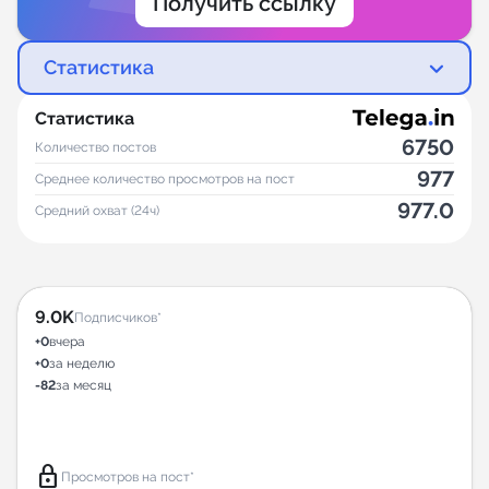
Получить ссылку
Статистика
Статистика
6750
Количество постов
977
Среднее количество просмотров на пост
977.0
Средний охват (24ч)
9.0K
Подписчиков*
+0
вчера
+0
за неделю
-82
за месяц
lock
Просмотров на пост*