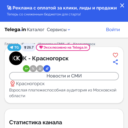
close
🚀 Реклама с оплатой за клики, лиды и продажи
Теперь со сниженным бюджетом для старта!
Каталог
Сервисы
Войти
Главная
Каталог
Новости и СМИ
К - Красногорск
TG
26.7
Эксклюзивно на Telega.in
Каталог каналов
К - Красногорск
Каталог ботов
Новости и СМИ
distance
Горящие предложения
Красногорск
Взрослая платежеспособная аудитория из Московской
области
Индекс читаемости каналов в Telegram
New
Аналитика MAX каналов
Статистика канала
New