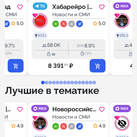
град
Хабарейро |
TG
MAX
 и СМИ
Хабаровск
Новости и СМИ
5.0
5.0
103.1
261.3
58.0K
44.
9.7%
8.9%
RR:
ERR:
lock_outline
lock_outline
lock_outline
lock_outline
CPV
CPV
8 391
₽
4 
.60
Лучшие в тематике
р |
Новороссийск
MAX
MAX
СМИ
LIFE
Новости и СМИ
4.9
4.9