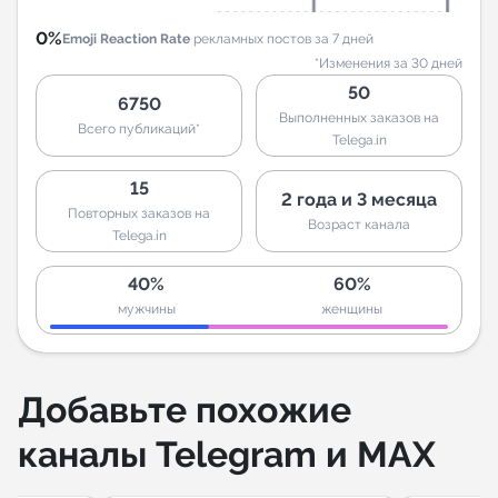
0%
Emoji Reaction Rate
рекламных постов за 7 дней
*Изменения за 30 дней
50
6750
Выполненных заказов на
Всего публикаций*
Telega.in
15
2 года и 3 месяца
Повторных заказов на
Возраст канала
Telega.in
40%
60%
мужчины
женщины
Добавьте похожие
каналы Telegram и MAX