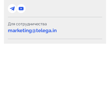
Для сотрудничества
marketing@telega.in
Для СМИ
pr@telega.in
Техподдержка
Telegram
MAX
Сервисы
Каталог каналов