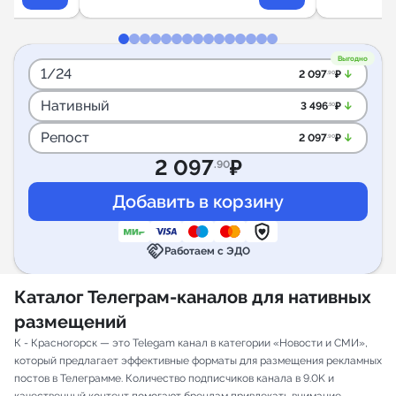
Выгодно
1/24
arrow_downward_alt
2 097
₽
.90
Нативный
arrow_downward_alt
3 496
₽
.50
Репост
arrow_downward_alt
2 097
₽
.90
2 097
₽
.90
handshake
Работаем с ЭДО
Каталог Телеграм-каналов для нативных
размещений
К - Красногорск — это Telegam канал в категории «Новости и СМИ»,
который предлагает эффективные форматы для размещения рекламных
постов в Телеграмме. Количество подписчиков канала в 9.0K и