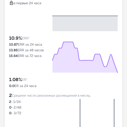
lock
в первые 24 часа
10.9%
ERR*
10.87
ERR за 24 часа
13.85
ERR за 48 часов
15.64
ERR за 72 часа
1.08%
ER*
0.0
ER за 24 часа
2
Среднее число рекламных размещений в месяц
2
- 1/24
0
- 2/48
0
- 3/72