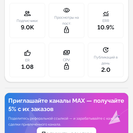
visibility
Индивидуальное сопровождение
group
monitoring
Просмотры на
Подписчики:
ERR
пост:
9.0K
10.9%
Аналитика Telegram
lock_outline
update
payments
thumb_up
Публикаций в
CPV:
ER
день:
lock_outline
1.08
2.0
Приглашайте каналы MAX — получайте
5% с их заказов
Поделитесь реферальной ссылкой — и зарабатывайте с каждой
сделки привлечённого канала.