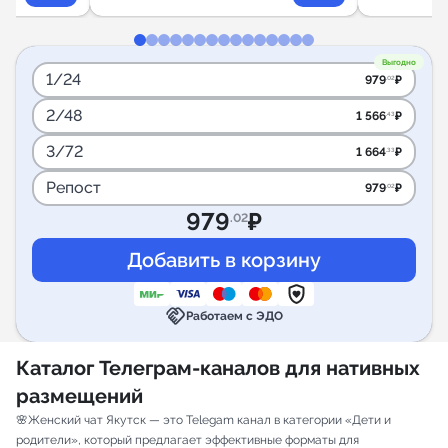
Выгодно
1/24
979
₽
.02
2/48
1 566
₽
.43
3/72
1 664
₽
.33
Репост
979
₽
.02
979
₽
.02
handshake
Работаем с ЭДО
Каталог Телеграм-каналов для нативных
размещений
🌸Женский чат Якутск — это Telegam канал в категории «Дети и
родители», который предлагает эффективные форматы для