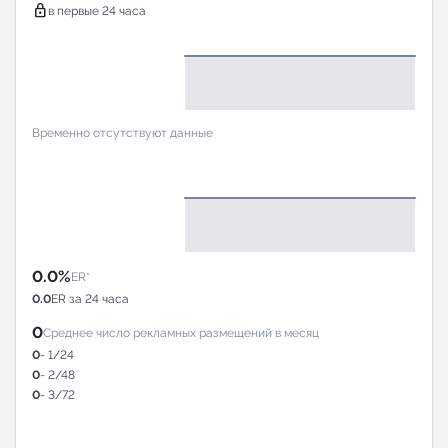
lock
в первые 24 часа
Временно отсутствуют данные
0.0%
ER*
0.0
ER за 24 часа
0
Среднее число рекламных размещений в месяц
0
- 1/24
0
- 2/48
0
- 3/72