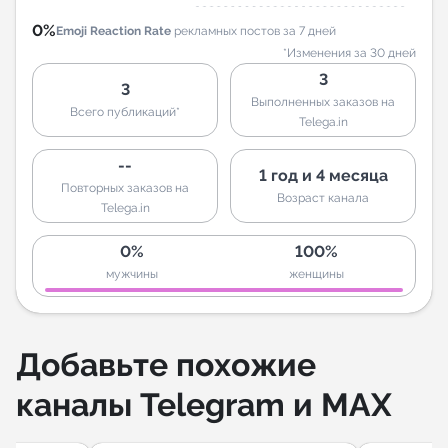
0%
Emoji Reaction Rate
рекламных постов за 7 дней
*Изменения за 30 дней
3
3
Выполненных заказов на
Всего публикаций*
Telega.in
--
1 год и 4 месяца
Повторных заказов на
Возраст канала
Telega.in
0%
100%
мужчины
женщины
Добавьте похожие
каналы Telegram и MAX