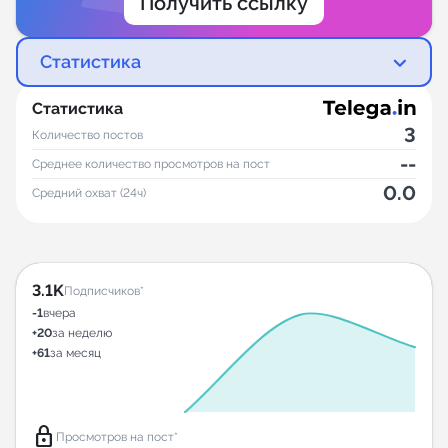
Получить ссылку
Статистика
Статистика
3
Количество постов
--
Среднее количество просмотров на пост
0.0
Средний охват (24ч)
3.1K
Подписчиков*
-1
вчера
+20
за неделю
+61
за месяц
lock
Просмотров на пост*