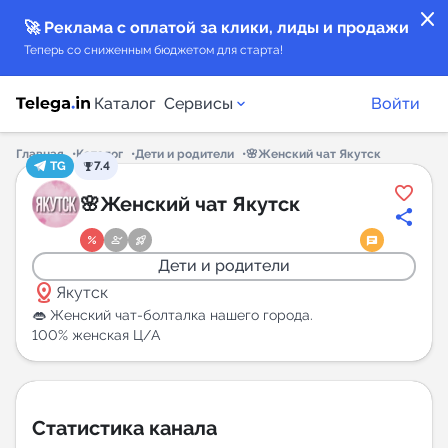
close
🚀 Реклама с оплатой за клики, лиды и продажи
Теперь со сниженным бюджетом для старта!
Каталог
Сервисы
Войти
Главная
Каталог
Дети и родители
🌸Женский чат Якутск
TG
7.4
Каталог каналов
🌸Женский чат Якутск
Каталог ботов
Дети и родители
distance
Горящие предложения
Якутск
👄 Женский чат-болталка нашего города.
100% женская Ц/А
Индекс читаемости каналов в Telegram
New
Аналитика MAX каналов
Статистика канала
New