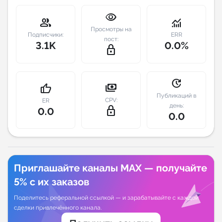
visibility
Индивидуальное сопровождение
group
monitoring
Просмотры на
Подписчики:
ERR
пост:
3.1K
0.0%
Аналитика Telegram
lock_outline
update
payments
thumb_up
Публикаций в
CPV:
ER
день:
lock_outline
0.0
0.0
Приглашайте каналы MAX — получайте
5% с их заказов
Поделитесь реферальной ссылкой — и зарабатывайте с каждой
сделки привлечённого канала.