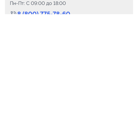
Пн-Пт: C 09:00 до 18:00
8 (800) 775-78-60
+7 (499) 110-15-93
Круглосуточно
info@telega.in
Для сотрудничества
marketing@telega.in
Для СМИ
pr@telega.in
Техподдержка