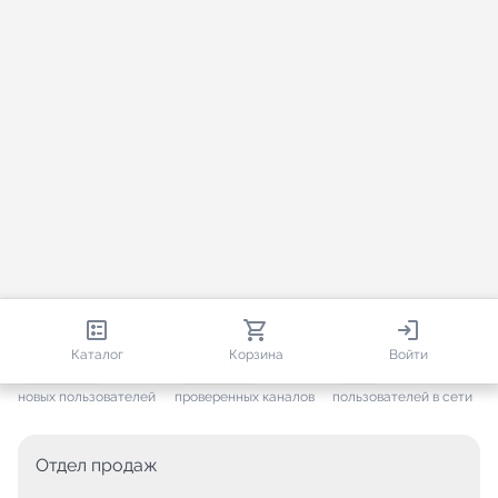
813 344
35 530
1 884
Каталог
Корзина
Войти
+ 7 648
за месяц
+ 1 451
за месяц
ONLINE
новых пользователей
проверенных каналов
пользователей в сети
Отдел продаж