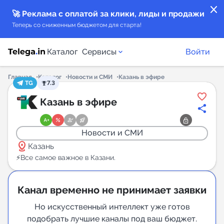
close
🚀 Реклама с оплатой за клики, лиды и продажи
Теперь со сниженным бюджетом для старта!
Каталог
Сервисы
Войти
Главная
Каталог
Новости и СМИ
Казань в эфире
TG
7.3
Каталог каналов
Казань в эфире
Каталог ботов
Новости и СМИ
distance
Горящие предложения
Казань
⚡️Все самое важное в Казани.
Индекс читаемости каналов в Telegram
New
Канал временно не принимает заявки
Аналитика MAX каналов
Но искусственный интеллект уже готов
подобрать лучшие каналы под ваш бюджет.
New