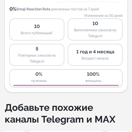
0%
Emoji Reaction Rate
рекламных постов за 7 дней
*Изменения за 30 дней
10
10
Выполненных заказов на
Всего публикаций*
Telega.in
5
1 год и 4 месяца
Повторных заказов на
Возраст канала
Telega.in
0%
100%
мужчины
женщины
Добавьте похожие
каналы Telegram и MAX