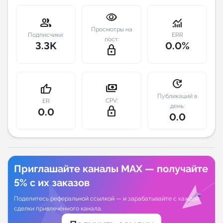
visibility
Индивидуальное сопровождение
group
monitoring
Просмотры на
Подписчики:
ERR
пост:
3.3K
0.0%
Аналитика Telegram
lock_outline
update
payments
thumb_up
Публикаций в
CPV:
ER
день:
lock_outline
0.0
0.0
Приглашайте каналы MAX — получайте
5% с их заказов
Поделитесь реферальной ссылкой — и зарабатывайте с каждой
сделки привлечённого канала.