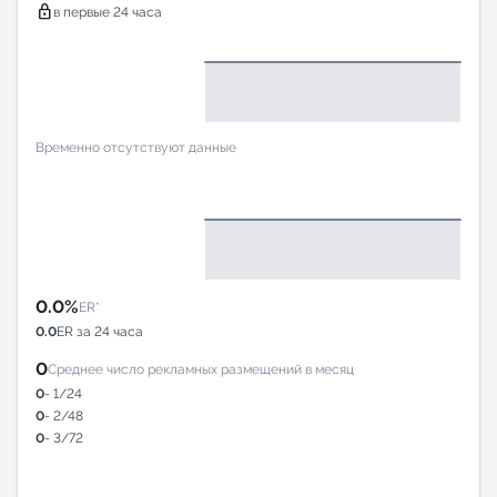
lock
в первые 24 часа
Временно отсутствуют данные
0.0%
ER*
0.0
ER за 24 часа
0
Среднее число рекламных размещений в месяц
0
- 1/24
0
- 2/48
0
- 3/72