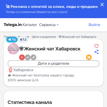
close
🚀 Реклама с оплатой за клики, лиды и продажи
Теперь со сниженным бюджетом для старта!
Каталог
Сервисы
Войти
Главная
Каталог
Дети и родители
🌸Женский чат Хабаровск
TG
7.2
Каталог каналов
🌸Женский чат Хабаровск
Каталог ботов
Дети и родители
distance
Горящие предложения
Хабаровск
👄 Женский чат-болталка нашего города.
100% женская Ц/А
Индекс читаемости каналов в Telegram
New
Аналитика MAX каналов
Статистика канала
New