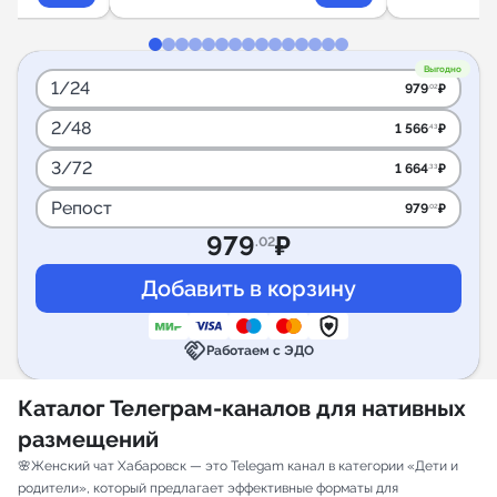
Выгодно
1/24
979
₽
.02
2/48
1 566
₽
.43
3/72
1 664
₽
.33
Репост
979
₽
.02
979
₽
.02
handshake
Работаем с ЭДО
Каталог Телеграм-каналов для нативных
размещений
🌸Женский чат Хабаровск — это Telegam канал в категории «Дети и
родители», который предлагает эффективные форматы для