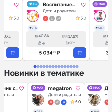
Воспитание
TG
MAX
холо
е
без паники
Дети и родители
Д
5.0
5.0
71.6
50.5
40.8K
4.
2.0%
17.6%
R:
ERR:
outline
lock_outline
lock_outline
lock_outline
CPV
CPV
5 034
₽
3 
.96
Новинки в тематике
дчик с
megatron
Де
MAX
MAX
ткового
одители
Дети и родители
по
Нов
ной
Ив
5.0
Ма
26.6
26.6